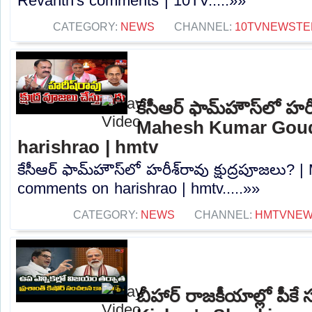
Revanth's comments | 10TV.....»»
CATEGORY:
NEWS
CHANNEL:
10TVNEWSTE
కేసీఆర్ ఫామ్‌హౌస్‌లో హరీ
Mahesh Kumar Gou
harishrao | hmtv
కేసీఆర్ ఫామ్‌హౌస్‌లో హరీశ్‌రావు క్షుద్రపూజల
comments on harishrao | hmtv.....»»
CATEGORY:
NEWS
CHANNEL:
HMTVNE
బీహార్ రాజకీయాల్లో పీ