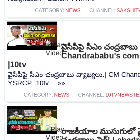
CATEGORY:
NEWS
CHANNEL:
SAKSHIT
వైసీపీపై సీఎం చంద్రబాబు
Chandrababu's co
|10tv
వైసీపీపై సీఎం చంద్రబాబు వ్యాఖ్యలు.| CM Ch
YSRCP |10tv.....»»
CATEGORY:
NEWS
CHANNEL:
10TVNEWSTE
రాజకీయాల ముసుగులో వై
చంద్రబాబు ఫైర్! | ch