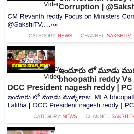
Corruption | @Saks
CM Revanth reddy Focus on Ministers Corr
@SakshiTV.....»»
CATEGORY:
NEWS
CHANNEL:
SAKSHITV
ఇందూరు లో మూడు ముక
bhoopathi reddy Vs A
DCC President nagesh reddy | PC
ఇందూరు లో మూడు ముక్కలాట: MLA bhoopath
Lalitha | DCC President nagesh reddy | PC.
CATEGORY:
NEWS
CHANNEL:
SAKSHIT