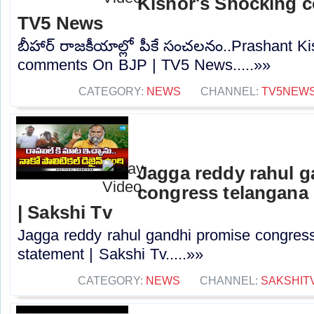
Kishor's Shocking 
TV5 News
బీహార్ రాజకీయాల్లో పీకే సంచలనం..Prashant K
comments On BJP | TV5 News.....»»
CATEGORY:
NEWS
CHANNEL:
TV5NEW
Jagga reddy rahul 
congress telangana 
| Sakshi Tv
Jagga reddy rahul gandhi promise congress 
statement | Sakshi Tv.....»»
CATEGORY:
NEWS
CHANNEL:
SAKSHIT