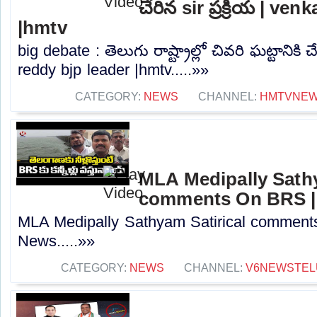
చేరిన sir ప్రక్రియ | ve
|hmtv
big debate : తెలుగు రాష్ట్రాల్లో చివరి ఘట్టానికి చే
reddy bjp leader |hmtv.....»»
CATEGORY:
NEWS
CHANNEL:
HMTVNE
MLA Medipally Sathy
comments On BRS |
MLA Medipally Sathyam Satirical commen
News.....»»
CATEGORY:
NEWS
CHANNEL:
V6NEWSTEL