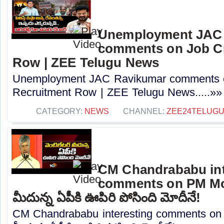
Unemployment JAC
comments on Job Cr
Row | ZEE Telugu News
Unemployment JAC Ravikumar comments o
Recruitment Row | ZEE Telugu News.....»»
CATEGORY:
NEWS
CHANNEL:
ZEE24TELUG
CM Chandrababu int
comments on PM Modi
మీదున్న ఏపీకి ఊపిరి పోసింది మోదీనే!
CM Chandrababu interesting comments on P