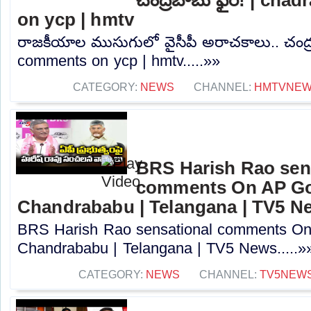
on ycp | hmtv
రాజకీయాల ముసుగులో వైసీపీ అరాచకాలు.. చంద్ర
comments on ycp | hmtv.....»»
CATEGORY:
NEWS
CHANNEL:
HMTVNE
BRS Harish Rao sen
comments On AP Go
Chandrababu | Telangana | TV5 N
BRS Harish Rao sensational comments O
Chandrababu | Telangana | TV5 News.....»
CATEGORY:
NEWS
CHANNEL:
TV5NEW