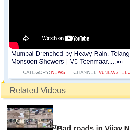
Mumbai Drenched by Heavy Rain, Telanga
Monsoon Showers | V6 Teenmaar.....»»
CATEGORY:
NEWS
CHANNEL:
V6NEWSTEL
Related Videos
Bad roads in Vijay 