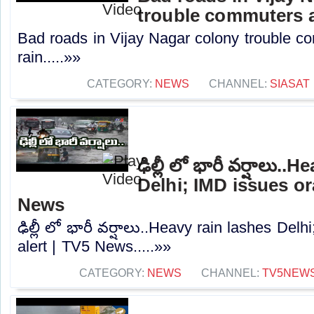
trouble commuters a
Bad roads in Vijay Nagar colony trouble c
rain.....»»
CATEGORY:
NEWS
CHANNEL:
SIASAT
ఢిల్లీ లో భారీ వర్షాలు.
Delhi; IMD issues or
News
ఢిల్లీ లో భారీ వర్షాలు..Heavy rain lashes Del
alert | TV5 News.....»»
CATEGORY:
NEWS
CHANNEL:
TV5NEW