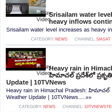
Srisailam water leve
heavy inflows conti
Srisailam water level increases as heavy in
CATEGORY:
NEWS
CHANNEL:
SIASAT
Heavy rain in Himac
హిమాచల్ ప్రదేశ్‌లో ప్రక
Update | 10TVNews
Heavy rain in Himachal Pradesh: హిమాచల్ ప్రదే
Weather Update | 10TVNews.....»»
CATEGORY:
NEWS
CHANNEL:
10TVNEWSTE