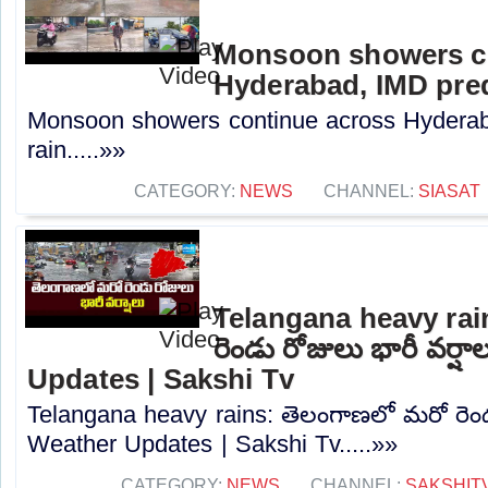
Monsoon showers c
Hyderabad, IMD pred
Monsoon showers continue across Hyderab
rain.....»»
CATEGORY:
NEWS
CHANNEL:
SIASAT
Telangana heavy rai
రెండు రోజులు భారీ వర్ష
Updates | Sakshi Tv
Telangana heavy rains: తెలంగాణలో మరో రెండు
Weather Updates | Sakshi Tv.....»»
CATEGORY:
NEWS
CHANNEL:
SAKSHIT