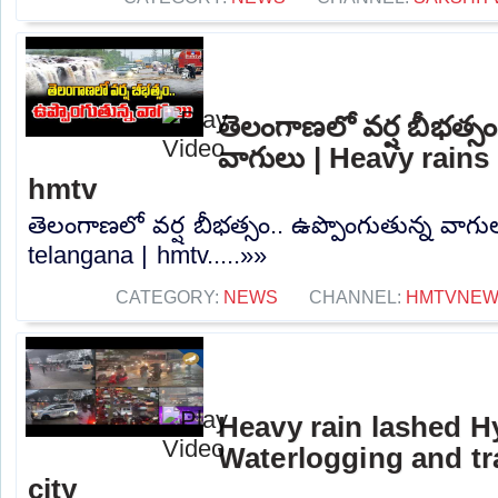
తెలంగాణలో వర్ష బీభత్సం
వాగులు | Heavy rains 
hmtv
తెలంగాణలో వర్ష బీభత్సం.. ఉప్పొంగుతున్న వాగు
telangana | hmtv.....»»
CATEGORY:
NEWS
CHANNEL:
HMTVNE
Heavy rain lashed H
Waterlogging and tra
city