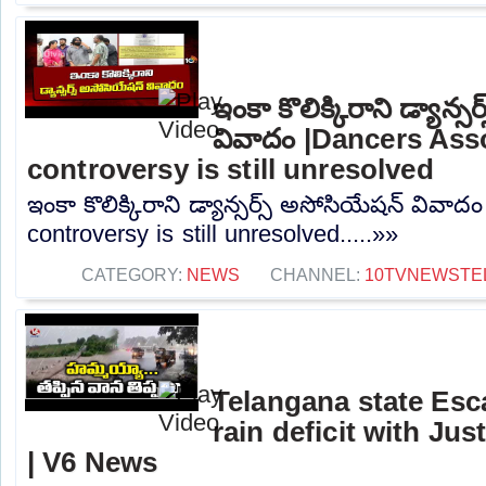
ఇంకా కొలిక్కిరాని డ్యాన్
వివాదం |Dancers Ass
controversy is still unresolved
ఇంకా కొలిక్కిరాని డ్యాన్సర్స్ అసోసియేషన్ వివా
controversy is still unresolved.....»»
CATEGORY:
NEWS
CHANNEL:
10TVNEWSTE
Telangana state Esc
rain deficit with Jus
| V6 News