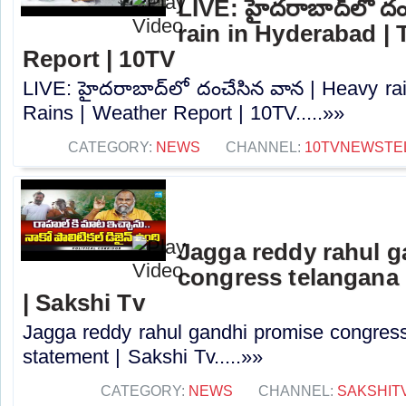
LIVE: హైదరాబాద్‌లో ద
rain in Hyderabad |
Report | 10TV
LIVE: హైదరాబాద్‌లో దంచేసిన వాన | Heavy ra
Rains | Weather Report | 10TV.....»»
CATEGORY:
NEWS
CHANNEL:
10TVNEWSTE
Jagga reddy rahul 
congress telangana 
| Sakshi Tv
Jagga reddy rahul gandhi promise congress 
statement | Sakshi Tv.....»»
CATEGORY:
NEWS
CHANNEL:
SAKSHIT