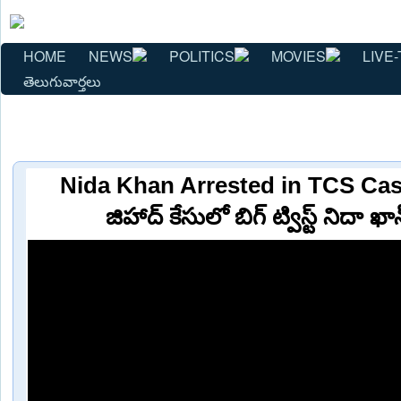
HOME
NEWS
POLITICS
MOVIES
LIVE-
తెలుగువార్తలు
Nida Khan Arrested in TCS Case 
జిహాద్ కేసులో బిగ్ ట్విస్ట్ నిదా ఖా