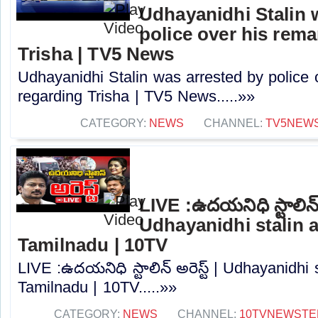
Udhayanidhi Stalin 
police over his rem
Trisha | TV5 News
Udhayanidhi Stalin was arrested by police 
regarding Trisha | TV5 News.....»»
CATEGORY:
NEWS
CHANNEL:
TV5NEW
LIVE :ఉదయనిధి స్టాలిన్ అ
Udhayanidhi stalin a
Tamilnadu | 10TV
LIVE :ఉదయనిధి స్టాలిన్ అరెస్ట్ | Udhayanidhi s
Tamilnadu | 10TV.....»»
CATEGORY:
NEWS
CHANNEL:
10TVNEWSTE