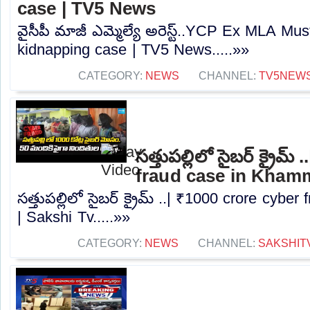
case | TV5 News
వైసీపీ మాజీ ఎమ్మెల్యే అరెస్ట్..YCP Ex MLA Mus
kidnapping case | TV5 News.....»»
CATEGORY:
NEWS
CHANNEL:
TV5NEW
సత్తుపల్లిలో సైబర్ క్రైమ
fraud case in Kham
సత్తుపల్లిలో సైబర్ క్రైమ్ ..| ₹1000 crore cy
| Sakshi Tv.....»»
CATEGORY:
NEWS
CHANNEL:
SAKSHIT