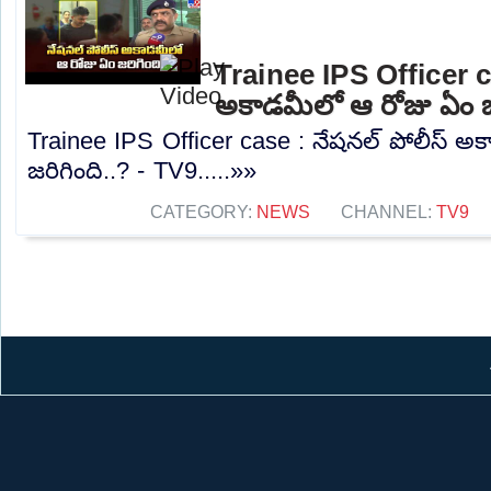
Trainee IPS Officer c
అకాడమీలో ఆ రోజు ఏం జర
Trainee IPS Officer case : నేషనల్ పోలీస్ 
జరిగింది..? - TV9.....»»
CATEGORY:
NEWS
CHANNEL:
TV9