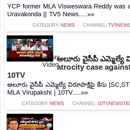
YCP former MLA Visweswara Reddy was arr
Uravakonda || TV5 News.....»»
CATEGORY:
NEWS
CHANNEL:
TV5NEW
ఆలూరు వైసీపీ ఎమ్మెల్యే వ
atrocity case agains
10TV
ఆలూరు వైసీపీ ఎమ్మెల్యే విరూపాక్షిపై కేసు |SC,S
MLA Virupakshi | 10TV.....»»
CATEGORY:
NEWS
CHANNEL:
10TVNEWSTE