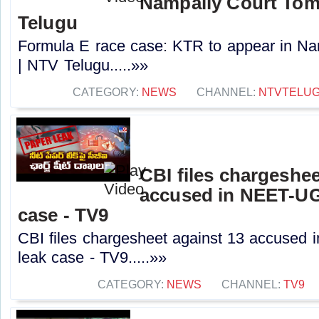
Nampally Court Tom
Telugu
Formula E race case: KTR to appear in N
| NTV Telugu.....»»
CATEGORY:
NEWS
CHANNEL:
NTVTELU
CBI files chargeshee
accused in NEET-UG
case - TV9
CBI files chargesheet against 13 accused
leak case - TV9.....»»
CATEGORY:
NEWS
CHANNEL:
TV9