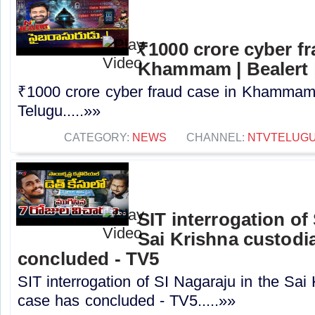
₹1000 crore cyber fr
Khammam | Bealert 
₹1000 crore cyber fraud case in Khammam 
Telugu.....»»
CATEGORY:
NEWS
CHANNEL:
NTVTELUG
SIT interrogation of
Sai Krishna custodi
concluded - TV5
SIT interrogation of SI Nagaraju in the Sai
case has concluded - TV5.....»»