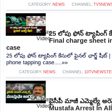
CATEGORY:
NEWS
CHANNEL:
TV5NEW
25 లోపు ఫోన్ ట్యాపింగ్ కే
Final charge sheet 
case
25 లోపు ఫోన్ ట్యాపింగ్ కేసులో ఫైనల్ ఛార్జ్ షీట్
phone tapping case.....»»
CATEGORY:
NEWS
CHANNEL:
10TVNEWSTE
వైసీపీ మాజీ ఎమ్మెల్యే అ
Mustafa Arrest In A