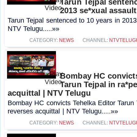
Tarun Tejpal sentenc
2013 se*xual assault
Tarun Tejpal sentenced to 10 years in 2013
NTV Telugu.....»»
CATEGORY:
NEWS
CHANNEL:
NTVTELUG
Bombay HC convicts
Tarun Tejpal in ra*p
acquittal | NTV Telugu
Bombay HC convicts Tehelka Editor Tarun T
reverses acquittal | NTV Telugu.....»»
CATEGORY:
NEWS
CHANNEL:
NTVTELUG