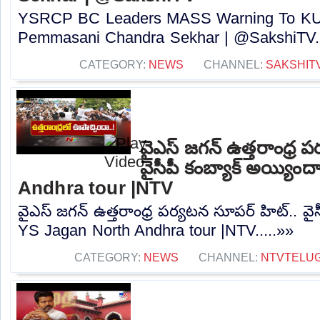
YSRCP BC Leaders MASS Warning To KUT
Pemmasani Chandra Sekhar | @SakshiTV..
CATEGORY:
NEWS
CHANNEL:
SAKSHIT
వైఎస్ జగన్ ఉత్తరాంధ్ర 
వైసీపీ కంబ్యాక్ అయ్యి
Andhra tour |NTV
వైఎస్ జగన్ ఉత్తరాంధ్ర పర్యటన సూపర్ హిట్.. వైస
YS Jagan North Andhra tour |NTV.....»»
CATEGORY:
NEWS
CHANNEL:
NTVTELU