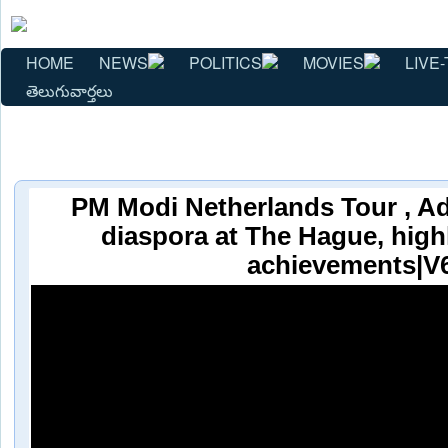
HOME
NEWS
POLITICS
MOVIES
LIVE-
తెలుగువార్తలు
PM Modi Netherlands Tour , A
diaspora at The Hague, high
achievements|V