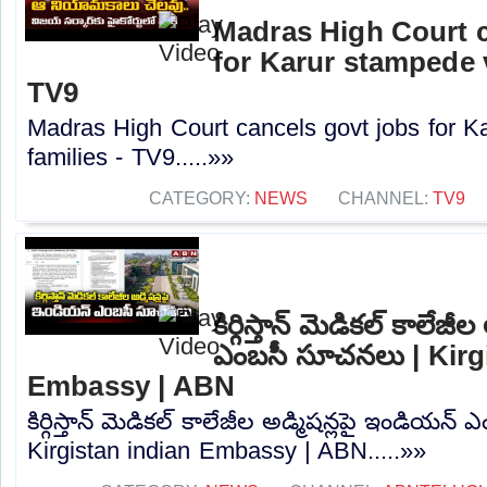
Madras High Court c
for Karur stampede v
TV9
Madras High Court cancels govt jobs for K
families - TV9.....»»
CATEGORY:
NEWS
CHANNEL:
TV9
కిర్గిస్తాన్ మెడికల్ కాలేజ
ఎంబసీ సూచనలు | Kirg
Embassy | ABN
కిర్గిస్తాన్ మెడికల్ కాలేజీల అడ్మిషన్లపై ఇండియ
Kirgistan indian Embassy | ABN.....»»