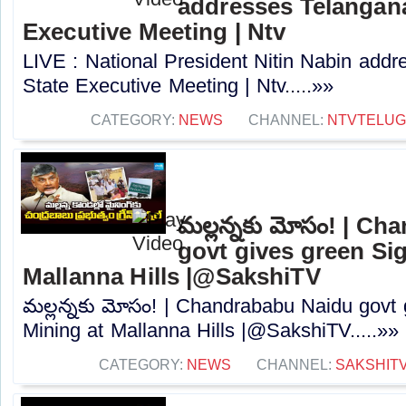
addresses Telangana
Executive Meeting | Ntv
LIVE : National President Nitin Nabin add
State Executive Meeting | Ntv.....»»
CATEGORY:
NEWS
CHANNEL:
NTVTELU
మల్లన్నకు మోసం! | C
govt gives green Sig
Mallanna Hills |@SakshiTV
మల్లన్నకు మోసం! | Chandrababu Naidu govt 
Mining at Mallanna Hills |@SakshiTV.....»»
CATEGORY:
NEWS
CHANNEL:
SAKSHIT