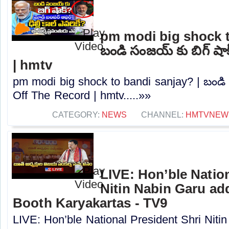
pm modi big shock t
బండి సంజయ్ కు బిగ్ షా
| hmtv
pm modi big shock to bandi sanjay? | బండి 
Off The Record | hmtv.....»»
CATEGORY:
NEWS
CHANNEL:
HMTVNEW
LIVE: Hon’ble Nation
Nitin Nabin Garu ad
Booth Karyakartas - TV9
LIVE: Hon’ble National President Shri Nit