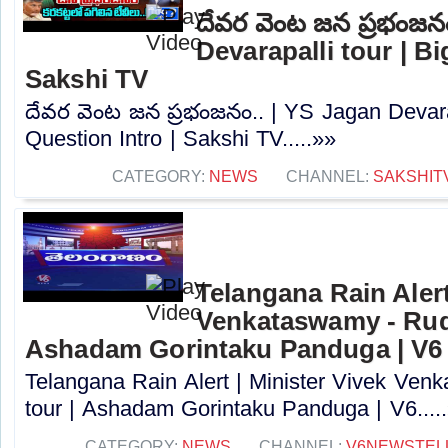
దేవర వెంట జన ప్రభంజన
Devarapalli tour | Bi
Sakshi TV
దేవర వెంట జన ప్రభంజనం.. | YS Jagan Devarap
Question Intro | Sakshi TV.....»»
CATEGORY:
NEWS
CHANNEL:
SAKSHIT
Telangana Rain Alert
Venkataswamy - Rudr
Ashadam Gorintaku Panduga | V6
Telangana Rain Alert | Minister Vivek Ven
tour | Ashadam Gorintaku Panduga | V6....
CATEGORY:
NEWS
CHANNEL:
V6NEWSTEL