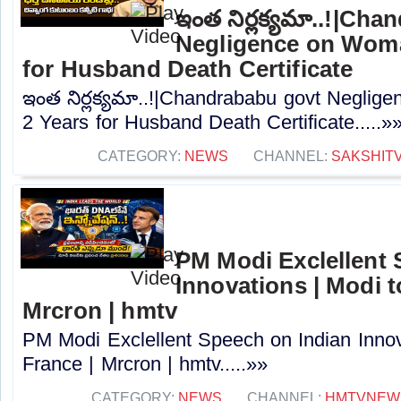
ఇంత నిర్లక్యమా..!|Ch
Negligence on Woma
for Husband Death Certificate
ఇంత నిర్లక్యమా..!|Chandrababu govt Negli
2 Years for Husband Death Certificate.....»
CATEGORY:
NEWS
CHANNEL:
SAKSHIT
PM Modi Exclellent 
Innovations | Modi t
Mrcron | hmtv
PM Modi Exclellent Speech on Indian Innova
France | Mrcron | hmtv.....»»
CATEGORY:
NEWS
CHANNEL:
HMTVNEW