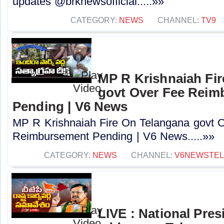
updates @brknewsofficial.....»»
CATEGORY:
NEWS
CHANNEL:
TV9
MP R Krishnaiah Fi
govt Over Fee Reim
Pending | V6 News
MP R Krishnaiah Fire On Telangana govt 
Reimbursement Pending | V6 News.....»»
CATEGORY:
NEWS
CHANNEL:
V6NEWSTE
LIVE : National Pres