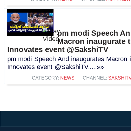
pm modi Speech An
Macron inaugurate t
Innovates event @SakshiTV
pm modi Speech And inaugurates Macron in
Innovates event @SakshiTV.....»»
CATEGORY:
NEWS
CHANNEL:
SAKSHIT