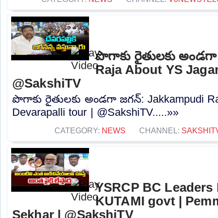
పొగాకు రైతులకు అండగ
Raja About YS Jagan 
@SakshiTV
పొగాకు రైతులకు అండగా జగన్: Jakkampudi R
Devarapalli tour | @SakshiTV.....»»
CATEGORY:
NEWS
CHANNEL:
SAKSHIT
YSRCP BC Leaders 
KUTAMI govt | Pem
Sekhar | @SakshiTV