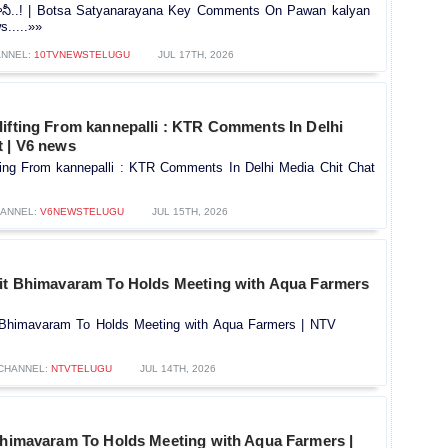
 కానీ..! | Botsa Satyanarayana Key Comments On Pawan kalyan
.....»»
NNEL:
10TVNEWSTELUGU
JUL 17TH, 2026
lifting From kannepalli : KTR Comments In Delhi
t | V6 news
ting From kannepalli : KTR Comments In Delhi Media Chit Chat
ANNEL:
V6NEWSTELUGU
JUL 15TH, 2026
sit Bhimavaram To Holds Meeting with Aqua Farmers
 Bhimavaram To Holds Meeting with Aqua Farmers | NTV
CHANNEL:
NTVTELUGU
JUL 14TH, 2026
 Bhimavaram To Holds Meeting with Aqua Farmers |