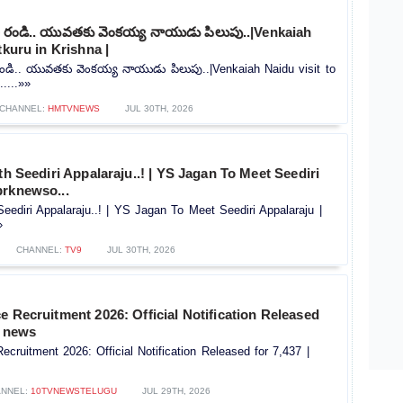
లి రండి.. యువతకు వెంకయ్య నాయుడు పిలుపు..|Venkaiah
tkuru in Krishna |
రండి.. యువతకు వెంకయ్య నాయుడు పిలుపు..|Venkaiah Naidu visit to
.....»»
CHANNEL:
HMTVNEWS
JUL 30TH, 2026
ith Seediri Appalaraju..! | YS Jagan To Meet Seediri
brknewso...
 Seediri Appalaraju..! | YS Jagan To Meet Seediri Appalaraju |
»
CHANNEL:
TV9
JUL 30TH, 2026
e Recruitment 2026: Official Notification Released
V news
ecruitment 2026: Official Notification Released for 7,437 |
NNEL:
10TVNEWSTELUGU
JUL 29TH, 2026