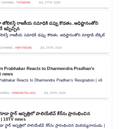
CHANNEL:
TV5NEWS
JUL 27TH, 2026
ోలికస్తే రాజకీయ సమాధికి డప్పు కొడతం..అధిష్టానంతోని
నే ఇప్పిచ్చిన
కస్తే రాజకీయ సమాధికి డప్పు కొడతం..అధిష్టానంతోని మాట్లాడి టిక్కెట్
CHANNEL:
HMTVNEWS
JUL 25TH, 2026
m Prabhakar Reacts to Dharmendra Pradhan’s
v6 news
rabhakar Reacts to Dharmendra Pradhan’s Resignation | v6
ANNEL:
V6NEWSTELUGU
JUL 25TH, 2026
గూడా స్టార్ ఆస్పత్రిలో పాలియేటివ్ కేర్‌ను ప్రారంభించిన
 | 10TV news
డా స్టార్ ఆస్పత్రిలో పాలియేటివ్ కేర్‌ను ప్రారంభించిన వెంకయ్యనాయుడు |