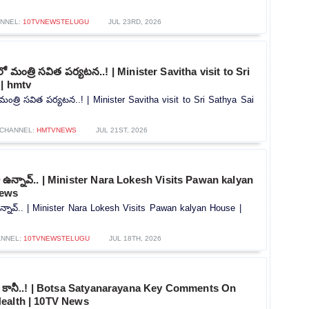
NNEL:
10TVNEWSTELUGU
JUL 23RD, 2026
లాలో మంత్రి సవిత పర్యటన..! | Minister Savitha visit to Sri
 | hmtv
లో మంత్రి సవిత పర్యటన..! | Minister Savitha visit to Sri Sathya Sai
CHANNEL:
HMTVNEWS
JUL 21ST, 2026
 ఉన్నావ్.. | Minister Nara Lokesh Visits Pawan kalyan
News
న్నావ్.. | Minister Nara Lokesh Visits Pawan kalyan House |
NNEL:
10TVNEWSTELUGU
JUL 18TH, 2026
శా కానీ..! | Botsa Satyanarayana Key Comments On
ealth | 10TV News