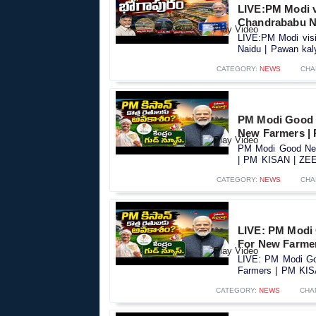
LIVE:PM Modi vi
Chandrababu Na
LIVE:PM Modi visit
Naidu | Pawan kaly
CATEGORY:
NEWS
CHA
PM Modi Good 
New Farmers |
PM Modi Good New
| PM KISAN | ZEE 
CATEGORY:
NEWS
CHA
LIVE: PM Modi
For New Farme
LIVE: PM Modi Go
Farmers | PM KIS
CATEGORY:
NEWS
CHA