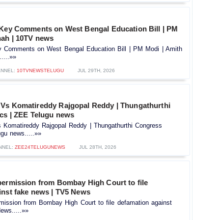
 Key Comments on West Bengal Education Bill | PM
hah | 10TV news
y Comments on West Bengal Education Bill | PM Modi | Amith
....»»
NNEL:
10TVNEWSTELUGU
JUL 29TH, 2026
Vs Komatireddy Rajgopal Reddy | Thungathurthi
ics | ZEE Telugu news
Komatireddy Rajgopal Reddy | Thungathurthi Congress
ugu news.....»»
NNEL:
ZEE24TELUGUNEWS
JUL 28TH, 2026
permission from Bombay High Court to file
inst fake news | TV5 News
mission from Bombay High Court to file defamation against
ews.....»»