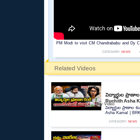
PM Modi to visit CM Chandrababu and Dy CM
CATEGORY:
NEWS
Related Videos
విద్యార్థుల ప్రా
Ruchith Asha 
విద్యార్థుల ప్రాణా
Asha Kamal | BRK
CATEGORY:
NEWS