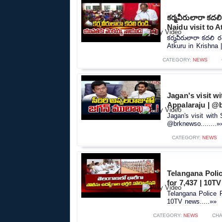
కర్మవీరులారా కద
Naidu visit to A
కర్మవీరులారా కదలి 
Atkuru in Krishna |
CATEGORY:
NEWS
Jagan's visit w
Appalaraju | @
Jagan's visit with
@brknewso........»
CATEGORY:
NEWS
Telangana Polic
for 7,437 | 10T
Telangana Police R
10TV news.....»»
CATEGORY:
NEWS
CHA