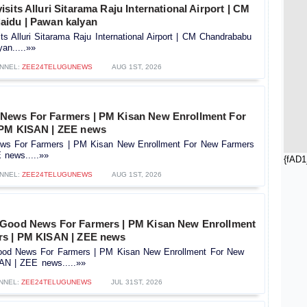
sits Alluri Sitarama Raju International Airport | CM
idu | Pawan kalyan
s Alluri Sitarama Raju International Airport | CM Chandrababu
an.....»»
NNEL:
ZEE24TELUGUNEWS
AUG 1ST, 2026
News For Farmers | PM Kisan New Enrollment For
 PM KISAN | ZEE news
s For Farmers | PM Kisan New Enrollment For New Farmers
news.....»»
{fAD1
NNEL:
ZEE24TELUGUNEWS
AUG 1ST, 2026
 Good News For Farmers | PM Kisan New Enrollment
rs | PM KISAN | ZEE news
od News For Farmers | PM Kisan New Enrollment For New
AN | ZEE news.....»»
NNEL:
ZEE24TELUGUNEWS
JUL 31ST, 2026