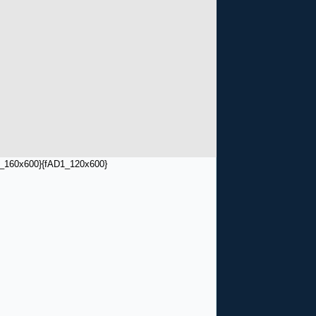
_160x600}
{fAD1_120x600}