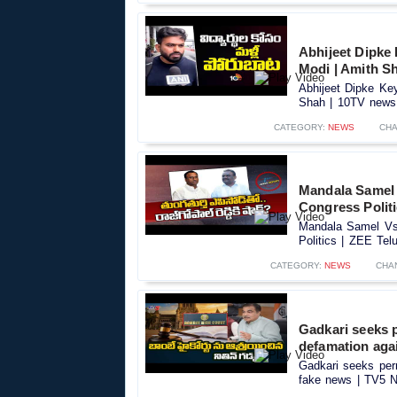
Abhijeet Dipke
Modi | Amith S
Abhijeet Dipke Ke
Shah | 10TV news.
CATEGORY:
NEWS
CHA
Mandala Samel 
Congress Polit
Mandala Samel Vs 
Politics | ZEE Tel
CATEGORY:
NEWS
CHA
Gadkari seeks 
defamation aga
Gadkari seeks per
fake news | TV5 N