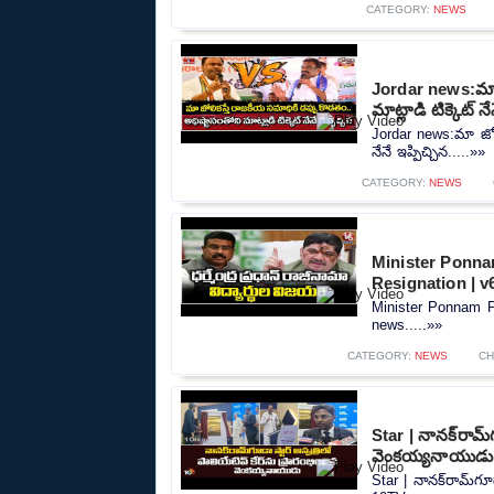
CATEGORY:
NEWS
Jordar news:మా జ
మాట్లాడి టిక్కెట్ నే
Jordar news:మా జోలి
నేనే ఇప్పిచ్చిన.....»»
CATEGORY:
NEWS
Minister Ponna
Resignation | 
Minister Ponnam P
news.....»»
CATEGORY:
NEWS
CH
Star | నానక్‌రామ్‌
వెంకయ్యనాయుడు
Star | నానక్‌రామ్‌గూ