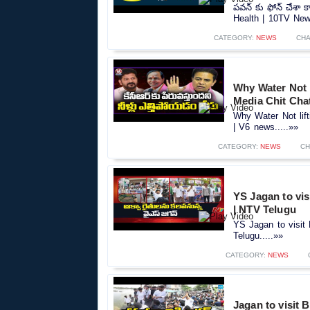
పవన్ కు ఫోన్ చేశా
Health | 10TV News
CATEGORY:
NEWS
CHA
Why Water Not 
Media Chit Cha
Why Water Not lif
| V6 news.....»»
CATEGORY:
NEWS
CH
YS Jagan to vi
| NTV Telugu
YS Jagan to visit
Telugu.....»»
CATEGORY:
NEWS
Jagan to visit