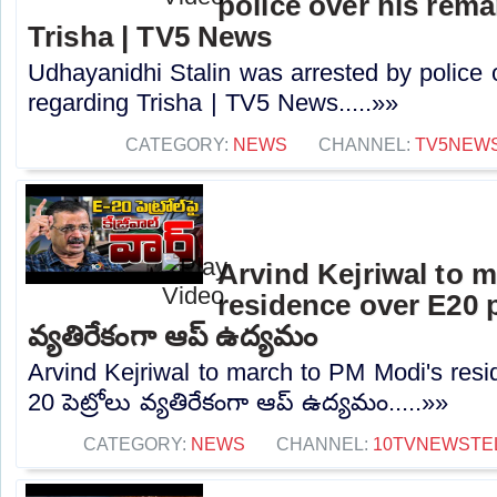
police over his rem
Trisha | TV5 News
Udhayanidhi Stalin was arrested by police 
regarding Trisha | TV5 News.....»»
CATEGORY:
NEWS
CHANNEL:
TV5NEW
Arvind Kejriwal to 
residence over E20 pe
వ్యతిరేకంగా ఆప్ ఉద్యమం
Arvind Kejriwal to march to PM Modi's resi
20 పెట్రోలు వ్యతిరేకంగా ఆప్ ఉద్యమం.....»»
CATEGORY:
NEWS
CHANNEL:
10TVNEWSTE