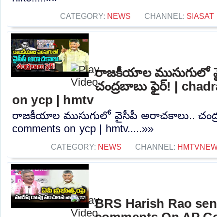
CATEGORY:
NEWS
CHANNEL:
SIASAT
రాజకీయాల ముసుగులో వై
చంద్రబాబు ఫైర్! | ch
on ycp | hmtv
రాజకీయాల ముసుగులో వైసీపీ అరాచకాలు.. చంద్ర
comments on ycp | hmtv.....»»
CATEGORY:
NEWS
CHANNEL:
HMTVNE
BRS Harish Rao sen
comments On AP Go