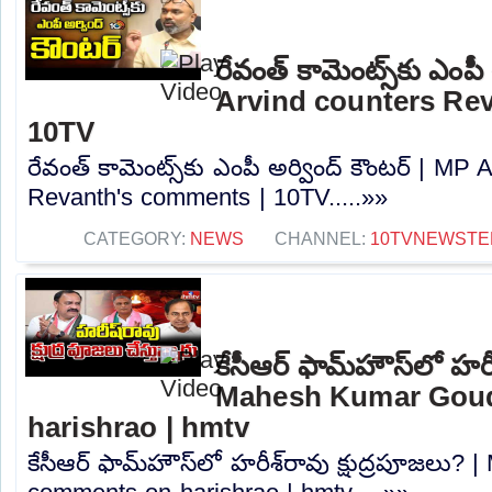
రేవంత్ కామెంట్స్‌కు ఎంపీ
Arvind counters Re
10TV
రేవంత్ కామెంట్స్‌కు ఎంపీ అర్వింద్ కౌంటర్ | MP
Revanth's comments | 10TV.....»»
CATEGORY:
NEWS
CHANNEL:
10TVNEWSTE
కేసీఆర్ ఫామ్‌హౌస్‌లో హరీ
Mahesh Kumar Gou
harishrao | hmtv
కేసీఆర్ ఫామ్‌హౌస్‌లో హరీశ్‌రావు క్షుద్రపూజల