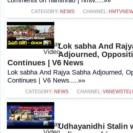
comments on harishrao | hmtv.....»»
CATEGORY:
NEWS
CHANNEL:
HMTVNE
Lok sabha And Rajy
Adjourned, Opposit
Continues | V6 News
Lok sabha And Rajya Sabha Adjourned, Op
Continues | V6 News.....»»
CATEGORY:
NEWS
CHANNEL:
V6NEWSTEL
Udhayanidhi Stalin 