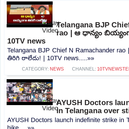
Telangana BJP Chi
rao | ఆ ధాన్యం బియ్యంగా
10TV news
Telangana BJP Chief N Ramachander rao |
తిరిగి రాలేదు! | 10TV news.....»»
CATEGORY:
NEWS
CHANNEL:
10TVNEWSTE
AYUSH Doctors launc
in Telangana over st
AYUSH Doctors launch indefinite strike in 
hike.....»»