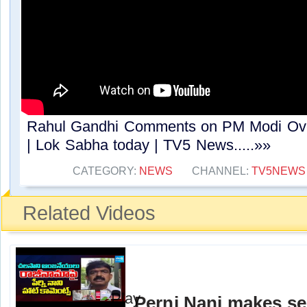
Rahul Gandhi Comments on PM Modi Ove
| Lok Sabha today | TV5 News.....»»
CATEGORY:
NEWS
CHANNEL:
TV5NEWS
Related Videos
Perni Nani makes se