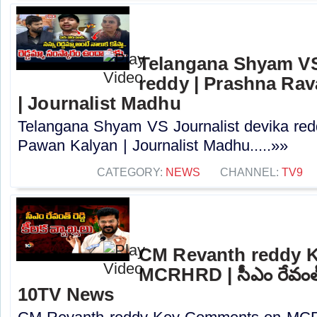
Telangana Shyam VS
reddy | Prashna Rav
| Journalist Madhu
Telangana Shyam VS Journalist devika red
Pawan Kalyan | Journalist Madhu.....»»
CATEGORY:
NEWS
CHANNEL:
TV9
CM Revanth reddy 
MCRHRD | సీఎం రేవంత్ రె
10TV News