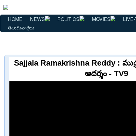
HOME
NEWS
POLITICS
MOVIES
LIVE-
తెలుగువార్తలు
Sajjala Ramakrishna Reddy : ముద్
ఆదర్శం - TV9