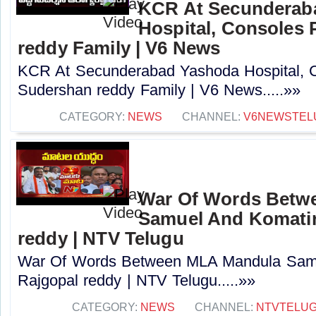
KCR At Secunderab
Hospital, Consoles
reddy Family | V6 News
KCR At Secunderabad Yashoda Hospital, 
Sudershan reddy Family | V6 News.....»»
CATEGORY:
NEWS
CHANNEL:
V6NEWSTEL
War Of Words Betw
Samuel And Komatir
reddy | NTV Telugu
War Of Words Between MLA Mandula Sam
Rajgopal reddy | NTV Telugu.....»»
CATEGORY:
NEWS
CHANNEL:
NTVTELU