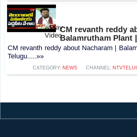
CM revanth reddy a
Balamrutham Plant 
CM revanth reddy about Nacharam | Balam
Telugu.....»»
CATEGORY:
NEWS
CHANNEL:
NTVTELU