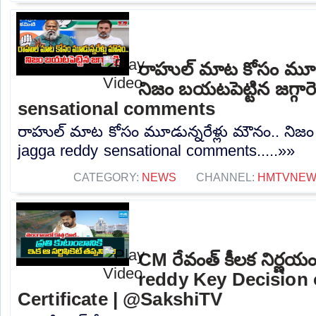
రాహుల్ మాట కోసం మూడు
నిజం బయటపెట్టిన జగ్గారె
sensational comments
రాహుల్ మాట కోసం మూడున్నరేళ్లు మౌనం.. నిజం బయ
jagga reddy sensational comments.....»»
CATEGORY:
NEWS
CHANNEL:
HMTVNE
CM రేవంత్ కీలక నిర్ణ
reddy Key Decision 
Certificate | @SakshiTV