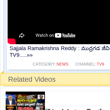
Sajjala Ramakrishna Reddy : ముద్రగడ జీవి
TV9.....»»
CATEGORY:
NEWS
CHANNEL:
TV9
Related Videos