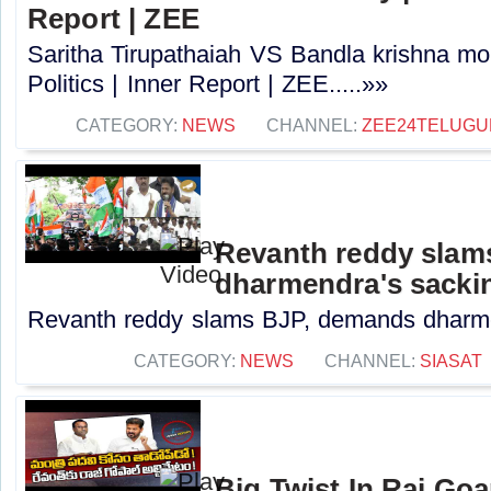
Report | ZEE
Saritha Tirupathaiah VS Bandla krishna m
Politics | Inner Report | ZEE.....»»
CATEGORY:
NEWS
CHANNEL:
ZEE24TELUG
Revanth reddy slam
dharmendra's sacki
Revanth reddy slams BJP, demands dharmen
CATEGORY:
NEWS
CHANNEL:
SIASAT
Big Twist In Raj Go