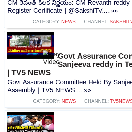
CM రేవంత్ కీలక నిర్ణయం: CM Revanth reddy
Register Certificate | @SakshiTV.....»»
CATEGORY:
NEWS
CHANNEL:
SAKSHIT
Govt Assurance Com
Sanjeeva reddy in 
| TV5 NEWS
Govt Assurance Committee Held By Sanjee
Assembly | TV5 NEWS.....»»
CATEGORY:
NEWS
CHANNEL:
TV5NEW