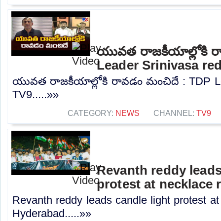
యువత రాజకీయాల్లోకి 
Leader Srinivasa re
యువత రాజకీయాల్లోకి రావడం మంచిదే : TDP Le
TV9.....»»
CATEGORY:
NEWS
CHANNEL:
TV9
Revanth reddy leads
protest at necklace
Revanth reddy leads candle light protest at
Hyderabad.....»»