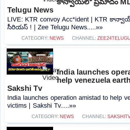
కాన్వాయ్‌లో ప్రమాదం ML
Telugu News
LIVE: KTR convoy Acc*ident | KTR కాన్వాయ
సీరియస్ ! | Zee Telugu News.....»»
CATEGORY:
NEWS
CHANNEL:
ZEE24TELUG
India launches oper
help venezuela earth
Sakshi Tv
India launches operation amistad to help 
victims | Sakshi Tv.....»»
CATEGORY:
NEWS
CHANNEL:
SAKSHIT