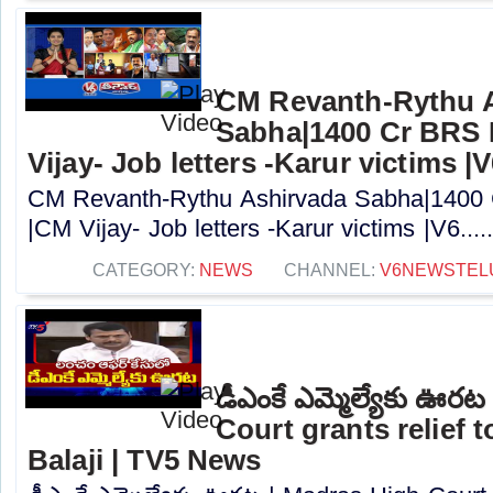
CM Revanth-Rythu 
Sabha|1400 Cr BRS 
Vijay- Job letters -Karur victims |
CM Revanth-Rythu Ashirvada Sabha|1400 
|CM Vijay- Job letters -Karur victims |V6....
CATEGORY:
NEWS
CHANNEL:
V6NEWSTEL
డీఎంకే ఎమ్మెల్యేకు ఊర
Court grants relief
Balaji | TV5 News