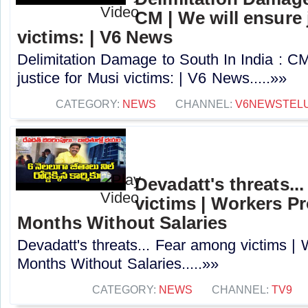
CM | We will ensure 
victims: | V6 News
Delimitation Damage to South In India : CM
justice for Musi victims: | V6 News.....»»
CATEGORY:
NEWS
CHANNEL:
V6NEWSTEL
Devadatt's threats..
victims | Workers Pr
Months Without Salaries
Devadatt's threats... Fear among victims | 
Months Without Salaries.....»»
CATEGORY:
NEWS
CHANNEL:
TV9