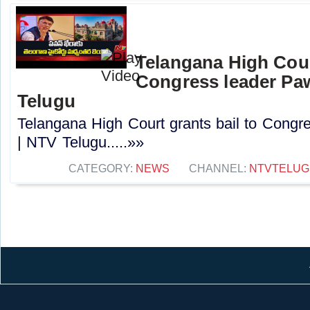
Telangana High Cour
Congress leader Pa
Telugu
Telangana High Court grants bail to Cong
| NTV Telugu.....»»
CATEGORY:
NEWS
CHANNEL:
NTVTELUG