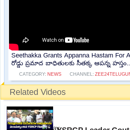
Seethakka Grants Appanna Hastam For Ac
రోడ్డు ప్రమాద బాధితులకు సీతక్క ఆపన్న హస్తం..
CATEGORY:
NEWS
CHANNEL:
ZEE24TELUG
Related Videos
YSRCP Leader Gout