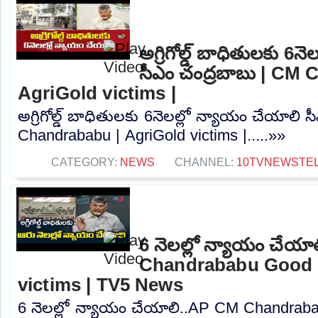
అగ్రిగోల్డ్ బాధితులకు 6న
సీఎం చంద్రబాబు | CM
AgriGold victims |
అగ్రిగోల్డ్ బాధితులకు 6నెలల్లో న్యాయం చేయాలి 
Chandrababu | AgriGold victims |.....»»
CATEGORY:
NEWS
CHANNEL:
10TVNEWSTE
6 నెలల్లో న్యాయం చేయ
Chandrababu Good 
victims | TV5 News
6 నెలల్లో న్యాయం చేయాలి..AP CM Chandra