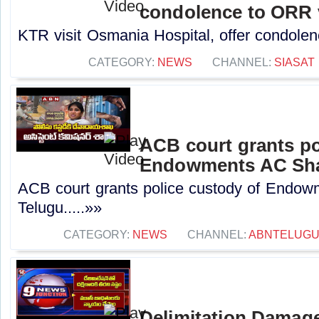
condolence to ORR 
KTR visit Osmania Hospital, offer condolen
CATEGORY:
NEWS
CHANNEL:
SIASAT
ACB court grants po
Endowments AC Sha
ACB court grants police custody of Endo
Telugu.....»»
CATEGORY:
NEWS
CHANNEL:
ABNTELUGU
Delimitation Damage 