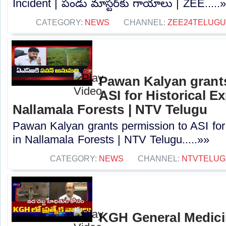
Incident | పండు మాస్టర్‌కు గాయాలు | ZEE.....
CATEGORY:
NEWS
CHANNEL:
ZEE24TELUG
Pawan Kalyan grant
ASI for Historical Ex
Nallamala Forests | NTV Telugu
Pawan Kalyan grants permission to ASI for 
in Nallamala Forests | NTV Telugu.....»»
CATEGORY:
NEWS
CHANNEL:
NTVTELUG
KGH General Medici