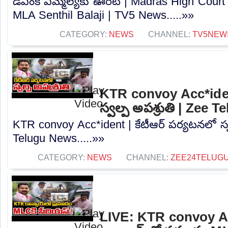
డీఎంకే ఎమ్మెల్యేకు ఊరట | Madras High Court
MLA Senthil Balaji | TV5 News.....»»
CATEGORY:
NEWS
CHANNEL:
TV5NEW
KTR convoy Acc*ident
స్వల్ప అపశ్రుతి | Zee
KTR convoy Acc*ident | కేటీఆర్‌ పర్యటనలో స్వ
Telugu News.....»»
CATEGORY:
NEWS
CHANNEL:
ZEE24TELUG
LIVE: KTR convoy A