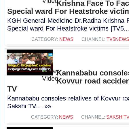
Krishna Face To Fa
Special ward For Heatstroke victi
KGH General Medicine Dr.Radha Krishna
Special ward For Heatstroke victims |TV5...
CATEGORY:
NEWS
CHANNEL:
TV5NEW
Kannababu consoles 
Kovvur road acciden
TV
Kannababu consoles relatives of Kovvur roa
Sakshi TV.....»»
CATEGORY:
NEWS
CHANNEL:
SAKSHIT