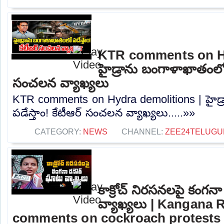
KTR comments on Hy
హైడ్రాను బంగాళాఖాతంలో ప
సంచలన వ్యాఖ్యలు
KTR comments on Hydra demolitions | హైడ
పడేస్తాం! కేటీఆర్ సంచలన వ్యాఖ్యలు.....»»
CATEGORY:
NEWS
CHANNEL:
ZEE24TELUG
కాక్రోచ్ నిరసనలపై కంగన
వ్యాఖ్యలు | Kangana 
comments on cockroach protests