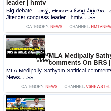
leader | hmtv
Big debate : ఆంధ్ర, తెలంగాణ ఓటర్ల నిర్ణయం.
Jitender congress leader | hmtv.....»»
CATEGORY:
NEWS
CHANNEL:
HMTVNE
MLA Medipally Sathy
comments On BRS |
MLA Medipally Sathyam Satirical commen
News.....»»
CATEGORY:
NEWS
CHANNEL:
V6NEWSTEL