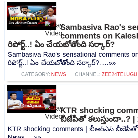
Sambasiva Rao's se
comments on Kales
రిపోర్ట్..! ఏం చేయబోతోంది సర్కార్?
Sambasiva Rao's sensational comments o
రిపోర్ట్..! ఏం చేయబోతోంది సర్కార్?.....»»
CATEGORY:
NEWS
CHANNEL:
ZEE24TELUG
KTR shocking comme
బీజేపీతో కలుస్తుందా..?
KTR shocking comments | బీఆర్ఎస్ బీజేపీతో 
News.....»»