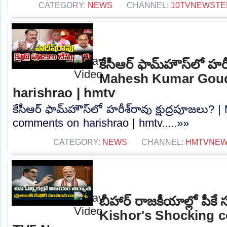
CATEGORY:
NEWS
CHANNEL:
10TVNEWSTE
కేసీఆర్ ఫామ్‌హౌస్‌లో హరీ
Mahesh Kumar Gou
harishrao | hmtv
కేసీఆర్ ఫామ్‌హౌస్‌లో హరీశ్‌రావు క్షుద్రపూజల
comments on harishrao | hmtv.....»»
CATEGORY:
NEWS
CHANNEL:
HMTVNE
బీహార్ రాజకీయాల్లో పీ
Kishor's Shocking 