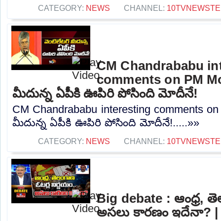
CATEGORY:
NEWS
CHANNEL:
10TVNEWSTE
CM Chandrababu int
comments on PM Modi
మీదున్న ఏపీకి ఊపిరి పోసింది మోదీనే!
CM Chandrababu interesting comments on 
మీదున్న ఏపీకి ఊపిరి పోసింది మోదీనే!.....»»
CATEGORY:
NEWS
CHANNEL:
10TVNEWSTE
Big debate : ఆంధ్ర, తె
అసలు కారణం ఇదేనా? |