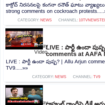
కాక్రోచ్ నిరసనలపై కంగనా రనౌత్ ఘాటు వ్యాఖ్య
strong comments on cockroach protests....
CATEGORY:
NEWS
CHANNEL:
10TVNEWSTE
LIVE : పార్టీ ఉందా పుష్
comments at AAFA M
LIVE : పార్టీ ఉందా పుష్ప? | Allu Arjun comm
TV9.....»»
CATEGORY:
NEWS
CHANNEL:
TV9
రాహుల్ గాంధీపై డీకే అర