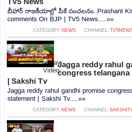
TV5 News
బీహార్ రాజకీయాల్లో పీకే సంచలనం..Prashant K
comments On BJP | TV5 News.....»»
CATEGORY:
NEWS
CHANNEL:
TV5NEW
Jagga reddy rahul 
congress telangana 
| Sakshi Tv
Jagga reddy rahul gandhi promise congress 
statement | Sakshi Tv.....»»
CATEGORY:
NEWS
CHANNEL:
SAKSHIT