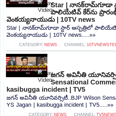
Star | నానక్‌రామ్‌గూడా స్
పాలియేటివ్ కేర్‌ను ప్రారం
వెంకయ్యనాయుడు | 10TV news
Star | నానక్‌రామ్‌గూడా స్టార్ ఆస్పత్రిలో పాలియేటివ
వెంకయ్యనాయుడు | 10TV news.....»»
CATEGORY:
NEWS
CHANNEL:
10TVNEWSTE
జగన్ అవినీతి యూనివర్స
Sensational Commen
kasibugga incident | TV5
జగన్ అవినీతి యూనివర్సిటీ..BJP Wilson Sen
YS Jagan | kasibugga incident | TV5.....»»
CATEGORY:
NEWS
CHANNEL:
TV5NEW