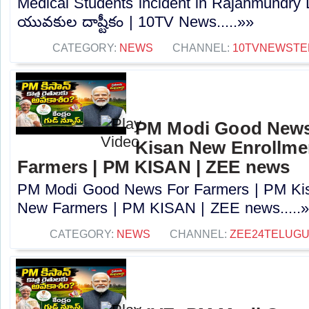
Medical Students incident in Rajahmundry LIV
యువకుల దాష్టీకం | 10TV News.....»»
CATEGORY:
NEWS
CHANNEL:
10TVNEWSTE
PM Modi Good News
Kisan New Enrollme
Farmers | PM KISAN | ZEE news
PM Modi Good News For Farmers | PM Kis
New Farmers | PM KISAN | ZEE news.....
CATEGORY:
NEWS
CHANNEL:
ZEE24TELUG