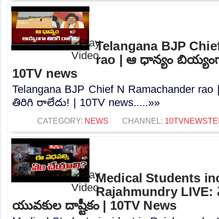
Telangana BJP Chi
rao | ఆ ధాన్యం బియ్యంగా
10TV news
Telangana BJP Chief N Ramachander rao |
తిరిగి రాలేదు! | 10TV news.....»»
CATEGORY:
NEWS
CHANNEL:
10TVNEWSTE
Medical Students inc
Rajahmundry LIVE: మెడి
యువకుల దాష్టీకం | 10TV News