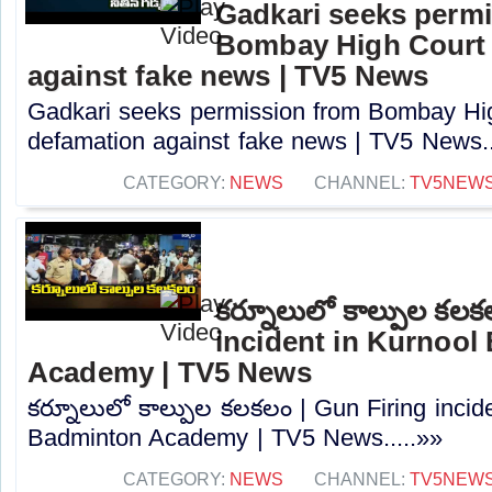
Gadkari seeks perm
Bombay High Court t
against fake news | TV5 News
Gadkari seeks permission from Bombay High
defamation against fake news | TV5 News..
CATEGORY:
NEWS
CHANNEL:
TV5NEW
కర్నూలులో కాల్పుల కలక
incident in Kurnool
Academy | TV5 News
కర్నూలులో కాల్పుల కలకలం | Gun Firing incid
Badminton Academy | TV5 News.....»»
CATEGORY:
NEWS
CHANNEL:
TV5NEW