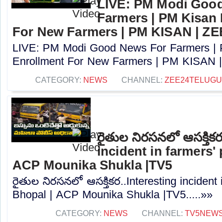
LIVE: PM Modi Goo
Farmers | PM Kisan
For New Farmers | PM KISAN | Z
LIVE: PM Modi Good News For Farmers |
Enrollment For New Farmers | PM KISAN |
CATEGORY:
NEWS
CHANNEL:
ZEE24TELUG
రైతుల నిరసనలో ఆసక్తిక
incident in farmers'
ACP Mounika Shukla |TV5
రైతుల నిరసనలో ఆసక్తికర..Interesting incident 
Bhopal | ACP Mounika Shukla |TV5.....»»
CATEGORY:
NEWS
CHANNEL:
TV5NEW