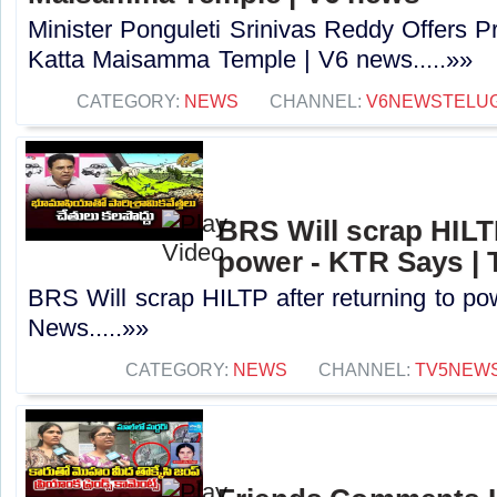
Minister Ponguleti Srinivas Reddy Offers P
Katta Maisamma Temple | V6 news.....»»
CATEGORY:
NEWS
CHANNEL:
V6NEWSTELU
BRS Will scrap HILTP
power - KTR Says |
BRS Will scrap HILTP after returning to p
News.....»»
CATEGORY:
NEWS
CHANNEL:
TV5NEW