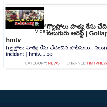
గొల్లప్రోలు హత్య కేసు ఛే
నలుగురు అరెస్ట్ | Goll
hmtv
గొల్లప్రోలు హత్య కేసు ఛేదించిన పోలీసులు.. నలుగు
incident | hmtv.....»»
CATEGORY:
NEWS
CHANNEL:
HMTVNE