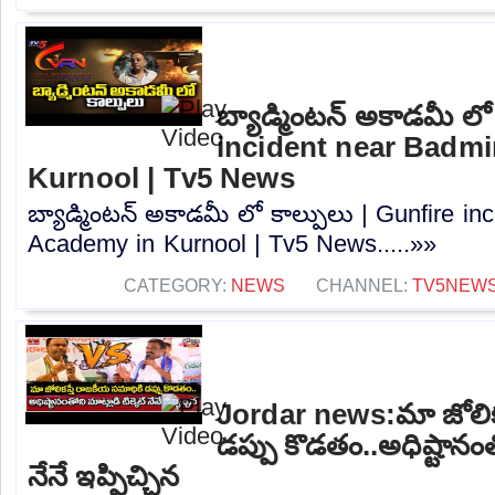
బ్యాడ్మింటన్ అకాడమీ లో
incident near Badm
Kurnool | Tv5 News
బ్యాడ్మింటన్ అకాడమీ లో కాల్పులు | Gunfire i
Academy in Kurnool | Tv5 News.....»»
CATEGORY:
NEWS
CHANNEL:
TV5NEW
Jordar news:మా జోలిక
డప్పు కొడతం..అధిష్టానంతో
నేనే ఇప్పిచ్చిన