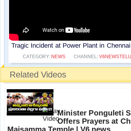
Tragic Incident at Power Plant in Chennai
CATEGORY:
NEWS
CHANNEL:
V6NEWSTEL
Related Videos
Minister Ponguleti 
Offers Prayers at Ch
Maisamma Temple | V6 news