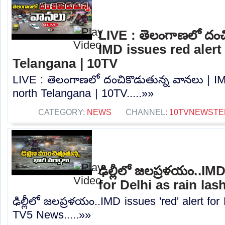
LIVE : తెలంగాణలో దంచ
IMD issues red alert
Telangana | 10TV
LIVE : తెలంగాణలో దంచికొడుతున్న వానలు | IMD
north Telangana | 10TV.....»»
CATEGORY:
NEWS
CHANNEL:
10TVNEWSTE
ఢిల్లీలో జలప్రళయం..IMD
for Delhi as rain la
ఢిల్లీలో జలప్రళయం..IMD issues 'red' alert for
TV5 News.....»»