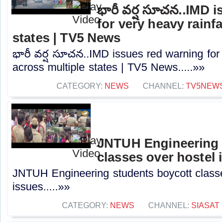
భారీ వర్ష సూచన..IMD 
for very heavy rainf
states | TV5 News
భారీ వర్ష సూచన..IMD issues red warning for 
across multiple states | TV5 News.....»»
CATEGORY:
NEWS
CHANNEL:
TV5NEW
JNTUH Engineering 
classes over hostel 
JNTUH Engineering students boycott classe
issues.....»»
CATEGORY:
NEWS
CHANNEL:
SIASAT