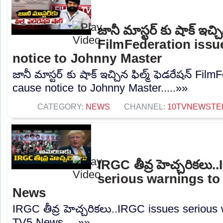
జానీ మాస్టర్ కు షాక్ ఇచ్చి
FilmFederation iss
notice to Johnny Master
జానీ మాస్టర్ కు షాక్ ఇచ్చిన ఫిల్మ్ ఫెడరేషన్ Fi
cause notice to Johnny Master.....»»
CATEGORY:
NEWS
CHANNEL:
10TVNEWSTE
IRGC తీవ్ర హెచ్చరికలు
serious warnings to
News
IRGC తీవ్ర హెచ్చరికలు..IRGC issues serious
TV5 News.....»»