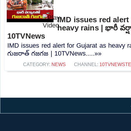
IMD issues red alert
heavy rains | భారీ వర
10TVNews
IMD issues red alert for Gujarat as heavy ra
గుజరాత్ గజగజ | 10TVNews.....»»
CATEGORY:
NEWS
CHANNEL:
10TVNEWST