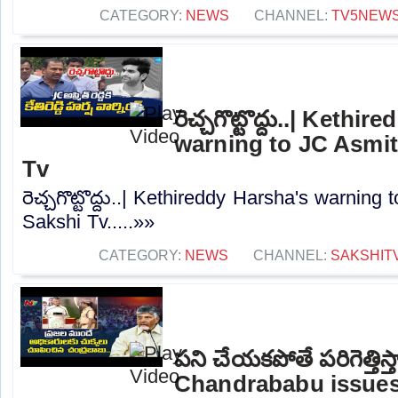
CATEGORY:
NEWS
CHANNEL:
TV5NEW
రెచ్చగొట్టొద్దు..| Kethi
warning to JC Asmit
Tv
రెచ్చగొట్టొద్దు..| Kethireddy Harsha's warning
Sakshi Tv.....»»
CATEGORY:
NEWS
CHANNEL:
SAKSHIT
పని చేయకపోతే పరిగెత్తిస్
Chandrababu issues