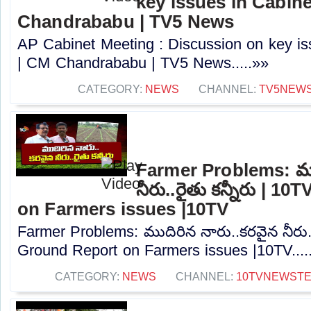
key issues in Cabin
Chandrababu | TV5 News
AP Cabinet Meeting : Discussion on key is
| CM Chandrababu | TV5 News.....»»
CATEGORY:
NEWS
CHANNEL:
TV5NEW
Farmer Problems: ము
నీరు..రైతు కన్నీరు | 
on Farmers issues |10TV
Farmer Problems: ముదిరిన నారు..కరవైన నీరు..
Ground Report on Farmers issues |10TV....
CATEGORY:
NEWS
CHANNEL:
10TVNEWST