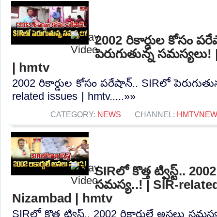
2002 రికార్డుల కోసం పరే
పెరుగుతున్న సమస్యలు! 
| hmtv
2002 రికార్డుల కోసం పరేషాన్.. SIRలో పెరుగుతు
related issues | hmtv.....»»
CATEGORY:
NEWS
CHANNEL:
HMTVNE
SIRలో కొత్త ట్విస్ట్.. 200
సమస్య..! | SIR-relate
Nizambad | hmtv
SIRలో కొత్త ట్విస్ట్.. 2002 రికార్డులే అసలు సమస్