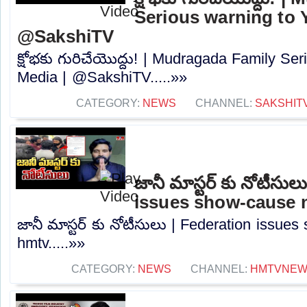
Serious warning to 
@SakshiTV
క్షోభకు గురిచేయొద్దు! | Mudragada Family Se
Media | @SakshiTV.....»»
CATEGORY:
NEWS
CHANNEL:
SAKSHIT
జానీ మాస్టర్ కు నోటీసు
issues show-cause n
జానీ మాస్టర్ కు నోటీసులు | Federation issues
hmtv.....»»
CATEGORY:
NEWS
CHANNEL:
HMTVNE