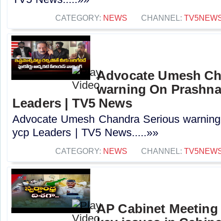
CATEGORY:
NEWS
CHANNEL:
TV5NEW
Advocate Umesh Ch
warning On Prashna
Leaders | TV5 News
Advocate Umesh Chandra Serious warnin
ycp Leaders | TV5 News.....»»
CATEGORY:
NEWS
CHANNEL:
TV5NEW
AP Cabinet Meeting 