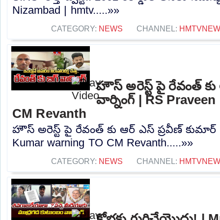
Nizambad | hmtv.....»»
CATEGORY:
NEWS
CHANNEL:
HMTVNE
హౌస్ అరెస్ట్ పై రేవంత్ కు
వార్నింగ్ | RS Prave
CM Revanth
హౌస్ అరెస్ట్ పై రేవంత్ కు ఆర్ ఎస్ ప్రవీణ్ కుమార
Kumar warning TO CM Revanth.....»»
CATEGORY:
NEWS
CHANNEL:
HMTVNE
క్షోభకు గురిచేయొద్దు! 