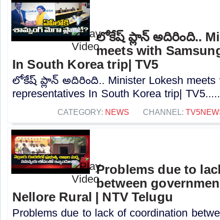
లోకేష్ ప్లాన్ అదిరింది.
meets with Samsung
In South Korea trip| TV5
లోకేష్ ప్లాన్ అదిరింది.. Minister Lokesh mee
representatives In South Korea trip| TV5....
CATEGORY:
NEWS
CHANNEL:
TV5NEW
Problems due to lac
between government
Nellore Rural | NTV Telugu
Problems due to lack of coordination bet