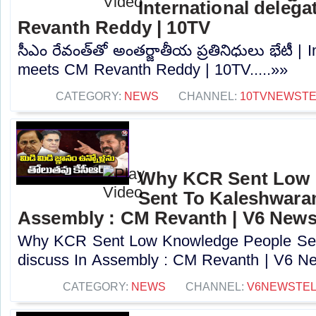
International deleg
Revanth Reddy | 10TV
సీఎం రేవంత్‌తో అంతర్జాతీయ ప్రతినిధులు భేటీ | 
meets CM Revanth Reddy | 10TV.....»»
CATEGORY:
NEWS
CHANNEL:
10TVNEWST
Why KCR Sent Low 
Sent To Kaleshwara
Assembly : CM Revanth | V6 New
Why KCR Sent Low Knowledge People Se
discuss In Assembly : CM Revanth | V6 Ne
CATEGORY:
NEWS
CHANNEL:
V6NEWSTE