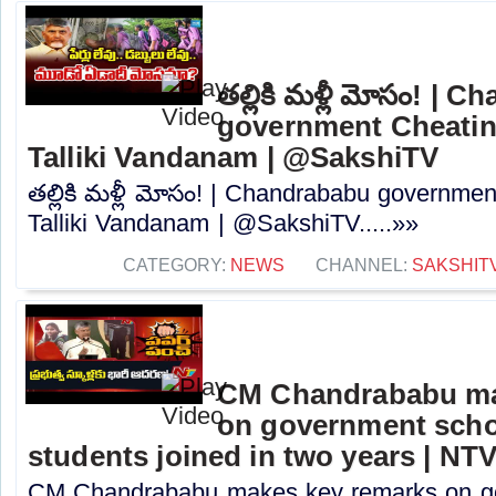
తల్లికి మళ్లీ మోసం! | 
government Cheatin
Talliki Vandanam | @SakshiTV
తల్లికి మళ్లీ మోసం! | Chandrababu governme
Talliki Vandanam | @SakshiTV.....»»
CATEGORY:
NEWS
CHANNEL:
SAKSHIT
CM Chandrababu ma
on government schoo
students joined in two years | NT
CM Chandrababu makes key remarks on go