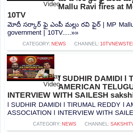
Mallu Ravi fires at 
10TV
మోదీ సర్కార్ ఫై ఎంపీ మల్లు రవి ఫైర్ | MP Mall
government | 10TV.....»»
CATEGORY:
NEWS
CHANNEL:
10TVNEWSTE
l SUDHIR DAMIDI l
AMERICAN TELUGU
INTERVIEW WITH SAILESH sakshi
l SUDHIR DAMIDI l TIRUMAL REDDY l
ASSOCIATION l INTERVIEW WITH SAILESH 
CATEGORY:
NEWS
CHANNEL:
SAKSHIT