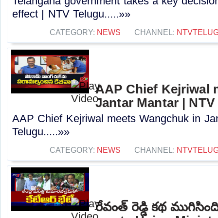
Telangana government takes a key decision
effect | NTV Telugu.....»»
CATEGORY:
NEWS
CHANNEL:
NTVTELU
AAP Chief Kejriwal
Jantar Mantar | NTV
AAP Chief Kejriwal meets Wangchuk in Ja
Telugu.....»»
CATEGORY:
NEWS
CHANNEL:
NTVTELU
రేవంత్ రెడ్డి కథ ముగిసి