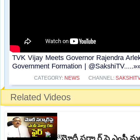
TVK Vijay Meets Governor Rajendra Arle
Government Formation | @SakshiTV.....»
CATEGORY:
NEWS
CHANNEL:
SAKSHIT
Related Videos
మోదీ సర్కార్ ఫై ఎంపీ మల్