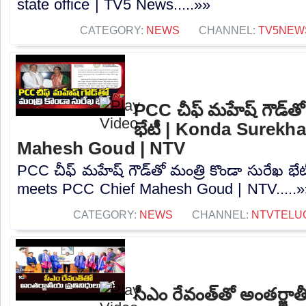
state office | TV5 News.....»»
CATEGORY:
NEWS
CHANNEL:
TV5NEW
PCC చీఫ్ మహేష్ గౌడ్⁬తో 
భేటీ | Konda Surekh
Mahesh Goud | NTV
PCC చీఫ్ మహేష్ గౌడ్⁬తో మంత్రి కొండా సురేఖ భ
meets PCC Chief Mahesh Goud | NTV.....»
CATEGORY:
NEWS
CHANNEL:
NTVTELU
సీఎం రేవంత్‌తో అంతర్జాత