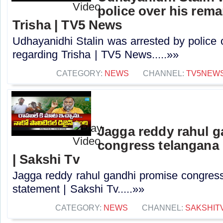
police over his rem
Trisha | TV5 News
Udhayanidhi Stalin was arrested by police 
regarding Trisha | TV5 News.....»»
CATEGORY:
NEWS
CHANNEL:
TV5NEW
Jagga reddy rahul 
congress telangana 
| Sakshi Tv
Jagga reddy rahul gandhi promise congress 
statement | Sakshi Tv.....»»
CATEGORY:
NEWS
CHANNEL:
SAKSHIT