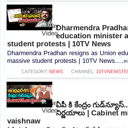
Dharmendra Pradhan
education minister 
student protests | 10TV News
Dharmendra Pradhan resigns as Union educ
massive student protests | 10TV News.....»
CATEGORY:
NEWS
CHANNEL:
10TVNEWSTE
ఏపీ కి కేంద్రం గుడ్‌న్యూస్.
నిర్ణయాలు | Cabinet m
vaishnaw