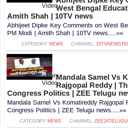
West Bengal Educati
Amith Shah | 10TV news
Abhijeet Dipke Key Comments on West Beng
PM Modi | Amith Shah | 10TV news.....»»
CATEGORY:
NEWS
CHANNEL:
10TVNEWSTE
Mandala Samel Vs 
Rajgopal Reddy | Th
Congress Politics | ZEE Telugu n
Mandala Samel Vs Komatireddy Rajgopal R
Congress Politics | ZEE Telugu news.....»»
CATEGORY:
NEWS
CHANNEL:
ZEE24TELUG