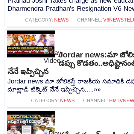
Pralhad Joshi Takes charge as new educatio
Dharmendra Pradhan's Resignation V6 New
CATEGORY:
NEWS
CHANNEL:
V6NEWSTEL
Jordar news:మా జోలిక
డప్పు కొడతం..అధిష్టానంతో
నేనే ఇప్పిచ్చిన
Jordar news:మా జోలికస్తే రాజకీయ సమాధికి డప్
మాట్లాడి టిక్కెట్ నేనే ఇప్పిచ్చిన.....»»
CATEGORY:
NEWS
CHANNEL:
HMTVNE