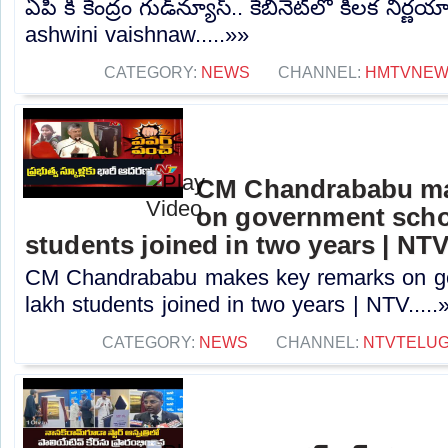
ఏపీ కి కేంద్రం గుడ్‌న్యూస్.. కేబినెట్‌లో కీలక నిర
ashwini vaishnaw.....»»
CATEGORY:
NEWS
CHANNEL:
HMTVNE
CM Chandrababu ma
on government schoo
students joined in two years | NT
CM Chandrababu makes key remarks on go
lakh students joined in two years | NTV.....
CATEGORY:
NEWS
CHANNEL:
NTVTELU