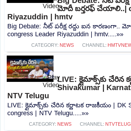
Big Debate: నీట్ పరీక్ష
మోదీ బర్తరఫ్ చేయాలి..
Riyazuddin | hmtv
Big Debate: నీట్ పరీక్ష రద్దు ఐన కారణంగా.. మోద
congress Leader Riyazuddin | hmtv.....»»
CATEGORY:
NEWS
CHANNEL:
HMTVNE
LIVE: క్లైమాక్స్‌కు చేరి
Shivakumar | Karnat
NTV Telugu
LIVE: క్లైమాక్స్‌కు చేరిన కర్ణాటక రాజకీయం | 
congress | NTV Telugu.....»»
CATEGORY:
NEWS
CHANNEL:
NTVTELUG