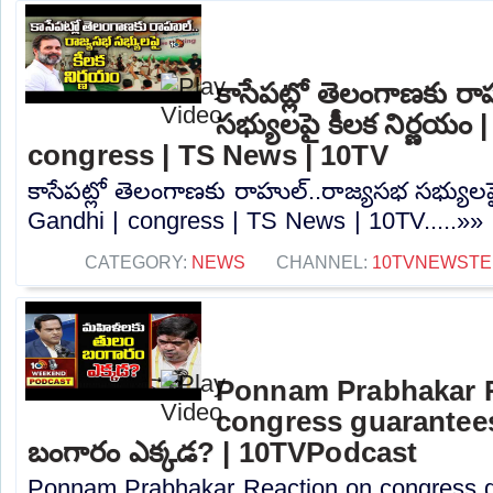
కాసేపట్లో తెలంగాణకు ర
సభ్యులపై కీలక నిర్ణయం
congress | TS News | 10TV
కాసేపట్లో తెలంగాణకు రాహుల్..రాజ్యసభ సభ్యులప
Gandhi | congress | TS News | 10TV.....»»
CATEGORY:
NEWS
CHANNEL:
10TVNEWSTE
Ponnam Prabhakar 
congress guarantee
బంగారం ఎక్కడ? | 10TVPodcast
Ponnam Prabhakar Reaction on congress 