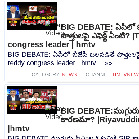
BIG DEBATE: ఏపీలో బ
పొత్తులపై ఎఫెక్ట్ ఏంటి? 
congress leader | hmtv
BIG DEBATE: ఏపీలో బీజేపీ బలపడితే పొత్తులపై 
reddy congress leader | hmtv.....»»
CATEGORY:
NEWS
CHANNEL:
HMTVNEW
BIG DEBATE:ముగ్గురు
కారణమా? |Riyavuddi
|hmtv
BIG DEBATE:ముగ్గురు సీఎంల ఓటమికి SIR క