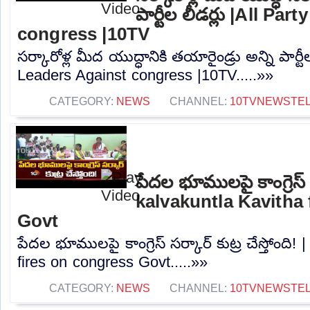
పార్టీల లీడర్లు |All Pa
congress |10TV
సర్కారోళ్ల మీద యుద్ధానికి తయారైండ్రు అన్ని పార్టీ
Leaders Against congress |10TV.....»»
CATEGORY:
NEWS
CHANNEL:
10TVNEWSTE
పేదల భూములపై కాంగ్రెస్ సర
kalvakuntla Kavitha 
Govt
పేదల భూములపై కాంగ్రెస్ సర్కార్ కుట్ర చేస్తోంది!
fires on congress Govt.....»»
CATEGORY:
NEWS
CHANNEL:
10TVNEWSTE