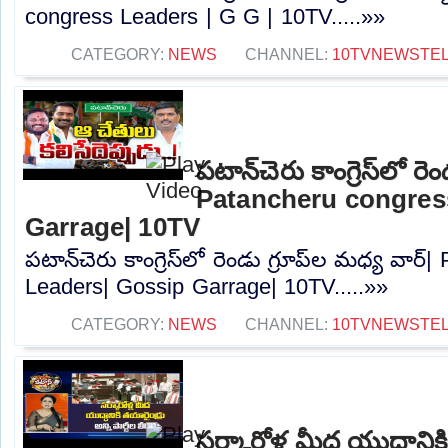
congress Leaders | G G | 10TV.....»»
CATEGORY:
NEWS
CHANNEL:
10TVNEWSTE
పటాన్‌చెరు కాంగ్రెస్‌లో రె
Patancheru congres
Garrage| 10TV
పటాన్‌చెరు కాంగ్రెస్‌లో రెండు గ్రూప్‌ల మధ్య వార
Leaders| Gossip Garrage| 10TV.....»»
CATEGORY:
NEWS
CHANNEL:
10TVNEWSTE
సర్కారోళ్ల మీద యుద్ధానిక