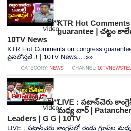
KTR Hot Comments 
guarantee | చట్టం కాలేదు
10TV News
KTR Hot Comments on congress guarantee | 
పైసలొస్తలే..! | 10TV News.....»»
CATEGORY:
NEWS
CHANNEL:
10TVNEWSTE
LIVE : పటాన్‌చెరు కాంగ్రెస
మధ్య వార్‌ | Patanch
Leaders | G G | 10TV
LIVE : పటాన్‌చెరు కాంగ్రెస్‌లో రెండు గ్రూప్‌ల మధ