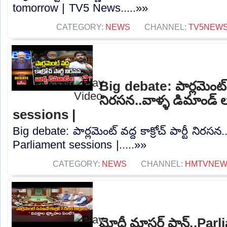
tomorrow | TV5 News.....»»
CATEGORY:
NEWS
CHANNEL:
TV5NEW
Big debate: పార్లమెంట్ వద్ద
నిరసన..వాళ్ళ డిమాండ్ 
sessions |
Big debate: పార్లమెంట్ వద్ద కాక్రోచ్‌ పార్టీ నిరస
Parliament sessions |.....»»
CATEGORY:
NEWS
CHANNEL:
HMTVNE
మోదీ మాస్టర్ ప్లాన్..