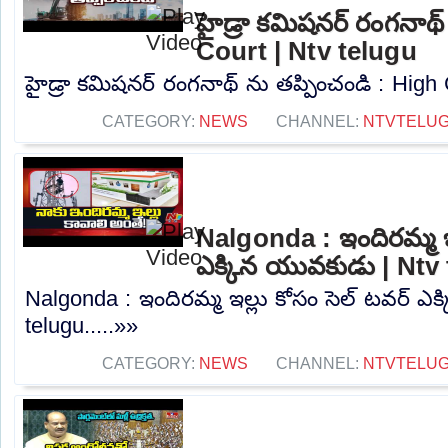
హైడ్రా కమిషనర్ రంగనాథ్
Court | Ntv telugu
హైడ్రా కమిషనర్ రంగనాథ్ ను తప్పించండి : High C
CATEGORY:
NEWS
CHANNEL:
NTVTELU
Nalgonda : ఇందిరమ్మ ఇల
ఎక్కిన యువకుడు | Ntv
Nalgonda : ఇందిరమ్మ ఇల్లు కోసం సెల్ టవర్ ఎ
telugu.....»»
CATEGORY:
NEWS
CHANNEL:
NTVTELU