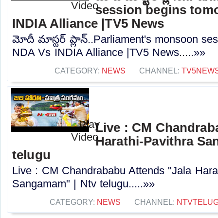
session begins tom
INDIA Alliance |TV5 News
మోదీ మాస్టర్ ప్లాన్..Parliament's monsoon se
NDA Vs INDIA Alliance |TV5 News.....»»
CATEGORY:
NEWS
CHANNEL:
TV5NEW
Live : CM Chandrab
Harathi-Pavithra Sa
telugu
Live : CM Chandrababu Attends "Jala Harat
Sangamam" | Ntv telugu.....»»
CATEGORY:
NEWS
CHANNEL:
NTVTELU