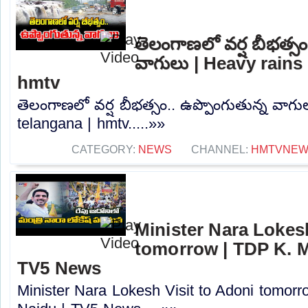
తెలంగాణలో వర్ష బీభత్సం
వాగులు | Heavy rains 
hmtv
తెలంగాణలో వర్ష బీభత్సం.. ఉప్పొంగుతున్న వాగు
telangana | hmtv.....»»
CATEGORY:
NEWS
CHANNEL:
HMTVNE
Minister Nara Lokesh
tomorrow | TDP K. M
TV5 News
Minister Nara Lokesh Visit to Adoni tomor