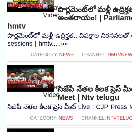
పార్లమెంట్‌లో మళ్లీ ఉద్రి
అంతరాయం! | Parliame
hmtv
పార్లమెంట్‌లో మళ్లీ ఉద్రిక్తత.. విపక్షాల నిరస
sessions | hmtv.....»»
CATEGORY:
NEWS
CHANNEL:
HMTVNE
సిజేపీ నేతల కీలక ప్రెస్
Meet | Ntv telugu
సిజేపీ నేతల కీలక ప్రెస్ మీట్ Live : CJP Press 
CATEGORY:
NEWS
CHANNEL:
NTVTELU