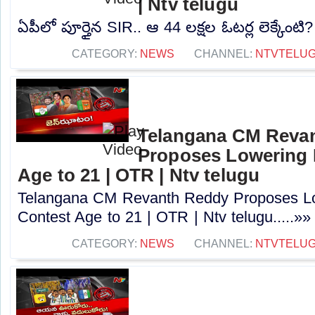
| Ntv telugu
ఏపీలో పూర్తైన SIR.. ఆ 44 లక్షల ఓటర్ల లెక్కేంటి?
CATEGORY:
NEWS
CHANNEL:
NTVTELU
Telangana CM Reva
Proposes Lowering 
Age to 21 | OTR | Ntv telugu
Telangana CM Revanth Reddy Proposes Lo
Contest Age to 21 | OTR | Ntv telugu.....»»
CATEGORY:
NEWS
CHANNEL:
NTVTELU