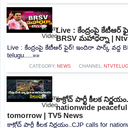
Live : కేంద్రంపై కేటీఆర్ ఫ
BRSV మహాధర్నా | Ntv
Live : కేంద్రంపై కేటీఆర్ ఫైర్! ఇందిరా పార్క్ వద
telugu.....»»
CATEGORY:
NEWS
CHANNEL:
NTVTELU
కాక్రోచ్ పార్టీ కీలక నిర్
nationwide peaceful
tomorrow | TV5 News
కాక్రోచ్ పార్టీ కీలక నిర్ణయం..CJP calls for nat