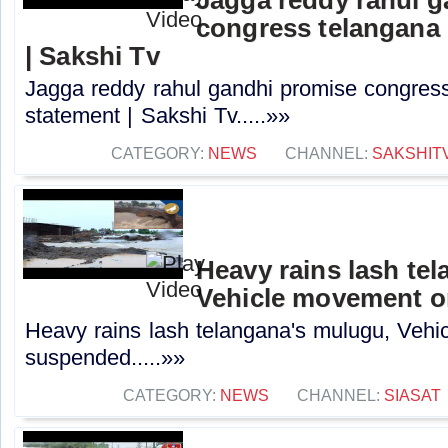
congress telangana 
| Sakshi Tv
Jagga reddy rahul gandhi promise congress 
statement | Sakshi Tv.....»»
CATEGORY:
NEWS
CHANNEL:
SAKSHIT
Heavy rains lash te
Vehicle movement 
Heavy rains lash telangana's mulugu, Veh
suspended.....»»
CATEGORY:
NEWS
CHANNEL:
SIASAT