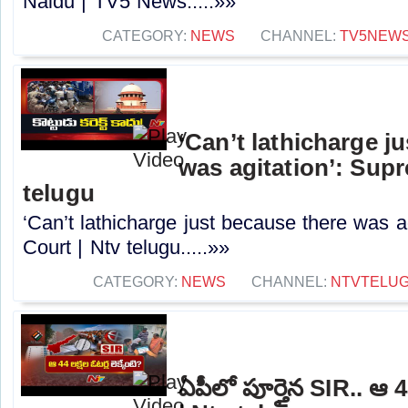
Naidu | TV5 News.....»»
CATEGORY:
NEWS
CHANNEL:
TV5NEW
‘Can’t lathicharge j
was agitation’: Sup
telugu
‘Can’t lathicharge just because there was a
Court | Ntv telugu.....»»
CATEGORY:
NEWS
CHANNEL:
NTVTELU
ఏపీలో పూర్తైన SIR.. ఆ 44