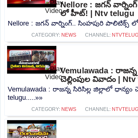
Nellore : జగన్ వార్నింగ్
లో హీట్! | Ntv telugu
Nellore : జగన్ వార్నింగ్.. సింహపురి పాలిటిక్స్ ల
CATEGORY:
NEWS
CHANNEL:
NTVTELU
Vemulawada : రాజన్న సిర
చెల్లింపుల వివాదం | Nt
Vemulawada : రాజన్న సిరిసిల్ల జిల్లాలో ధాన్యం 
telugu.....»»
CATEGORY:
NEWS
CHANNEL:
NTVTELU