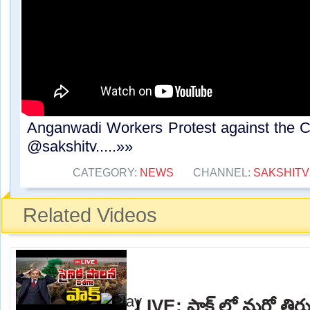
Anganwadi Workers Protest against the 
@sakshitv.....»»
CATEGORY:
NEWS
CHANNEL:
SAKSHITV
Related Videos
LIVE: పాక్ లో మరో తిరు