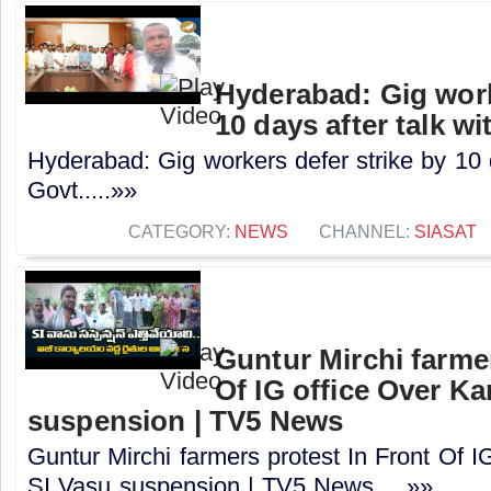
Hyderabad: Gig work
10 days after talk w
Hyderabad: Gig workers defer strike by 10 d
Govt.....»»
CATEGORY:
NEWS
CHANNEL:
SIASAT
Guntur Mirchi farmer
Of IG office Over K
suspension | TV5 News
Guntur Mirchi farmers protest In Front Of 
SI Vasu suspension | TV5 News.....»»