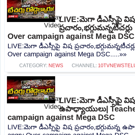
LIVE:మెగా డీఎస్సీపై విష
ప్రచారం,భగ్గుమన్నటీచర్
Over campaign against Mega DSC
LIVE:మెగా డీఎస్సీపై విష ప్రచారం,భగ్గుమన్నటీచర్
Over campaign against Mega DSC.....»»
CATEGORY:
NEWS
CHANNEL:
10TVNEWSTEL
LIVE:మెగా డీఎస్సీపై విష
ఉపాధ్యాయులు| Teach
campaign against Mega DSC
LIVE:మెగా డీఎస్సీపై విష ప్రచారం,భగ్గుమన్న ఉ