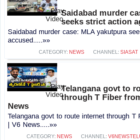
Saidabad murder ca
seeks strict action 
Saidabad murder case: MLA yakutpura seeks
accused.....»»
CATEGORY:
NEWS
CHANNEL:
SIASAT
Telangana govt to ro
through T Fiber fro
News
Telangana govt to route internet through T
| V6 News.....»»
CATEGORY:
NEWS
CHANNEL:
V6NEWSTEL