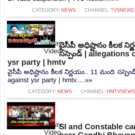
CATEGORY:
NEWS
CHANNEL:
TV5NEWS
వైసీపీ అధిష్టానం కీలక న
సస్పెండ్ | allegations
ysr party | hmtv
వైసీపీ అధిష్టానం కీలక నిర్ణయం.. 11 మంది సస్పెండ
against ysr party | hmtv.....»»
CATEGORY:
NEWS
CHANNEL:
HMTVNEW
SI and Constable ca
near Gandhi Bhavan