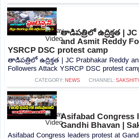
తాడిపత్రిలో ఉద్రిక్తత 
and Asmit Reddy Fo
YSRCP DSC protest camp
తాడిపత్రిలో ఉద్రిక్తత | JC Prabhakar Reddy 
Followers Attack YSRCP DSC protest camp
CATEGORY:
NEWS
CHANNEL:
SAKSHIT
Asifabad Congress l
Gandhi Bhavan | Sa
Asifabad Congress leaders protest at Gand