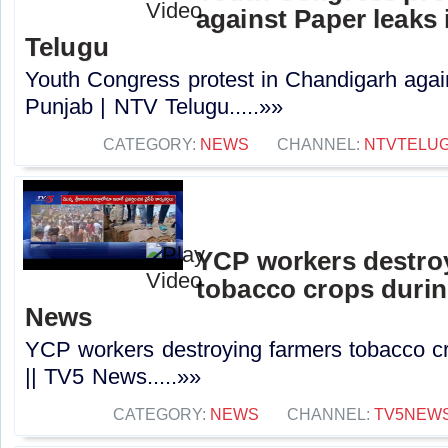
against Paper leaks 
Telugu
Youth Congress protest in Chandigarh agai
Punjab | NTV Telugu.....»»
CATEGORY:
NEWS
CHANNEL:
NTVTELU
YCP workers destro
tobacco crops during
News
YCP workers destroying farmers tobacco cr
|| TV5 News.....»»
CATEGORY:
NEWS
CHANNEL:
TV5NEW