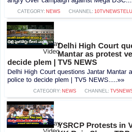
angry Over campaign against Mega DSC...
CATEGORY:
NEWS
CHANNEL:
10TVNEWSTEL
Delhi High Court qu
Mantar as protest ve
decide plem | TV5 NEWS
Delhi High Court questions Jantar Mantar a
police to decide plem | TV5 NEWS.....»»
CATEGORY:
NEWS
CHANNEL:
TV5NEW
YSRCP Protests in 