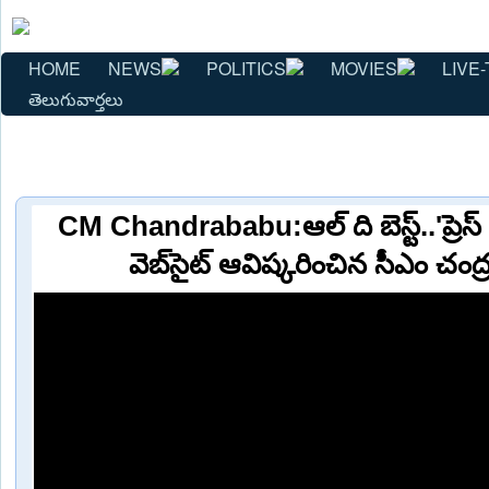
HOME
NEWS
POLITICS
MOVIES
LIVE-
తెలుగువార్తలు
CM Chandrababu:ఆల్ ది బెస్ట్..'ప్రెస్
వెబ్‌సైట్ ఆవిష్కరించిన సీఎం చం