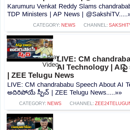
Karumuru Venkat Reddy Slams chandraba
TDP Ministers | AP News | @SakshiTV.....
CATEGORY:
NEWS
CHANNEL:
SAKSHIT
LIVE: CM chandrab
AI Technology | AIపై 
| ZEE Telugu News
LIVE: CM chandrababu Speech About AI Te
అదిరిపోయే స్పీచ్ | ZEE Telugu News.....»»
CATEGORY:
NEWS
CHANNEL:
ZEE24TELUGU