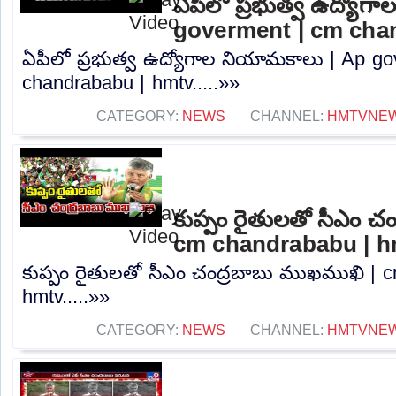
ఏపీలో ప్రభుత్వ ఉద్యోగ
goverment | cm cha
ఏపీలో ప్రభుత్వ ఉద్యోగాల నియామకాలు | Ap g
chandrababu | hmtv.....»»
CATEGORY:
NEWS
CHANNEL:
HMTVNE
కుప్పం రైతులతో సీఎం చ
cm chandrababu | h
కుప్పం రైతులతో సీఎం చంద్రబాబు ముఖముఖి | 
hmtv.....»»
CATEGORY:
NEWS
CHANNEL:
HMTVNE