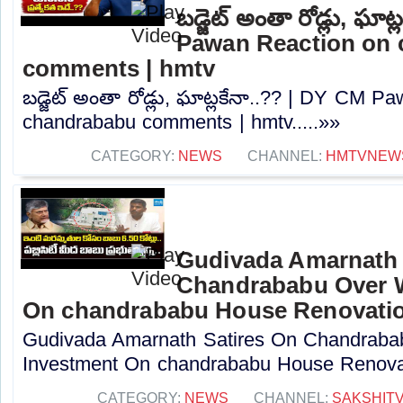
బడ్జెట్ అంతా రోడ్లు, ఘా
Pawan Reaction on
comments | hmtv
బడ్జెట్ అంతా రోడ్లు, ఘాట్లకేనా..?? | DY CM 
chandrababu comments | hmtv.....»»
CATEGORY:
NEWS
CHANNEL:
HMTVNEW
Gudivada Amarnath 
Chandrababu Over 
On chandrababu House Renovati
Gudivada Amarnath Satires On Chandraba
Investment On chandrababu House Renovati
CATEGORY:
NEWS
CHANNEL:
SAKSHIT