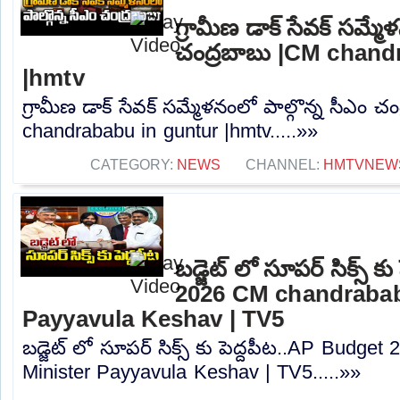
గ్రామీణ డాక్ సేవక్ సమ్మే
చంద్రబాబు |CM chand
|hmtv
గ్రామీణ డాక్ సేవక్ సమ్మేళనంలో పాల్గొన్న సీఎం చ
chandrababu in guntur |hmtv.....»»
CATEGORY:
NEWS
CHANNEL:
HMTVNEW
బడ్జెట్ లో సూపర్ సిక్స్ 
2026 CM chandrabab
Payyavula Keshav | TV5
బడ్జెట్ లో సూపర్ సిక్స్ కు పెద్దపీట..AP Budg
Minister Payyavula Keshav | TV5.....»»