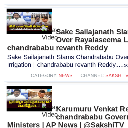
Sake Sailajanath S
Over Rayalaseema Lif
chandrababu revanth Reddy
Sake Sailajanath Slams Chandrababu Over
Irrigation | chandrababu revanth Reddy.....»
CATEGORY:
NEWS
CHANNEL:
SAKSHIT
Karumuru Venkat R
chandrababu Gover
Ministers | AP News | @SakshiTV