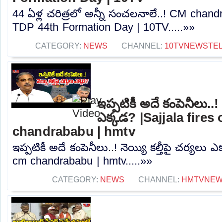
44 ఏళ్ల చరిత్రలో అన్నీ సంచలనాలే..! CM chan
TDP 44th Formation Day | 10TV.....»»
CATEGORY:
NEWS
CHANNEL:
10TVNEWSTE
ఇప్పటికీ అదే కంపెనీలు..! 
ఎక్కడ? |Sajjala fires
chandrababu | hmtv
ఇప్పటికీ అదే కంపెనీలు..! నెయ్యి కల్తీపై చర్యలు ఎ
cm chandrababu | hmtv.....»»
CATEGORY:
NEWS
CHANNEL:
HMTVNE