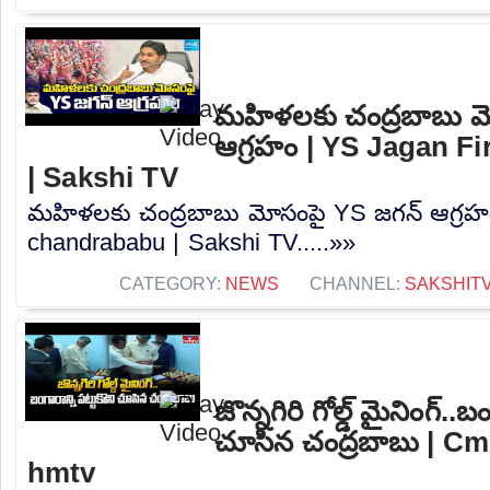
మహిళలకు చంద్రబాబు మ
ఆగ్రహం | YS Jagan F
| Sakshi TV
మహిళలకు చంద్రబాబు మోసంపై YS జగన్ ఆగ్రహ
chandrababu | Sakshi TV.....»»
CATEGORY:
NEWS
CHANNEL:
SAKSHIT
జొన్నగిరి గోల్డ్ మైనింగ్..బ
చూసిన చంద్రబాబు | C
hmtv