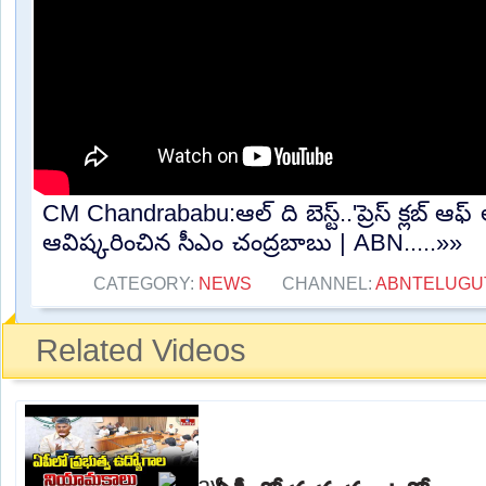
CM Chandrababu:ఆల్ ది బెస్ట్..'ప్రెస్ క్లబ్ ఆఫ్
ఆవిష్కరించిన సీఎం చంద్రబాబు | ABN.....»»
CATEGORY:
NEWS
CHANNEL:
ABNTELUGU
Related Videos