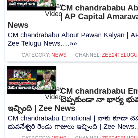
CM chandrababu Ab
| AP Capital Amarava
News
CM chandrababu About Pawan Kalyan | AP 
Zee Telugu News.....»»
CATEGORY:
NEWS
CHANNEL:
ZEE24TELUG
CM chandrababu Emo
చెప్పకుండా నా భార్య భువ
ఇచ్చింది | Zee News
CM chandrababu Emotional | నాకు కూడా చెప్
భువనేశ్వరి రెండు గాజులు ఇచ్చింది | Zee News..