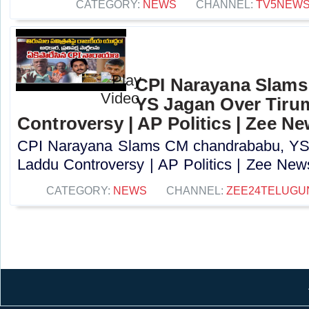
CATEGORY:
NEWS
CHANNEL:
TV5NEW
CPI Narayana Slam
YS Jagan Over Tiru
Controversy | AP Politics | Zee N
CPI Narayana Slams CM chandrababu, YS
Laddu Controversy | AP Politics | Zee News
CATEGORY:
NEWS
CHANNEL:
ZEE24TELUG