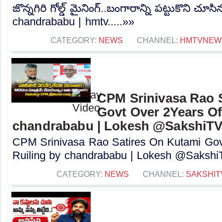
జొన్నగిరి గోల్డ్ మైనింగ్..బంగారాన్ని పట్టుకొని చ
chandrababu | hmtv.....»»
CATEGORY:
NEWS
CHANNEL:
HMTVNEW
CPM Srinivasa Rao 
Govt Over 2Years Of
chandrababu | Lokesh @SakshiTV
CPM Srinivasa Rao Satires On Kutami Gov
Ruiling by chandrababu | Lokesh @SakshiTV
CATEGORY:
NEWS
CHANNEL:
SAKSHIT