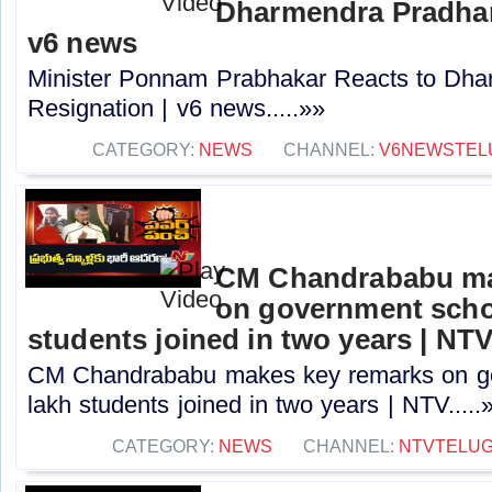
Dharmendra Pradhan
v6 news
Minister Ponnam Prabhakar Reacts to Dha
Resignation | v6 news.....»»
CATEGORY:
NEWS
CHANNEL:
V6NEWSTEL
CM Chandrababu ma
on government schoo
students joined in two years | NT
CM Chandrababu makes key remarks on go
lakh students joined in two years | NTV.....
CATEGORY:
NEWS
CHANNEL:
NTVTELU