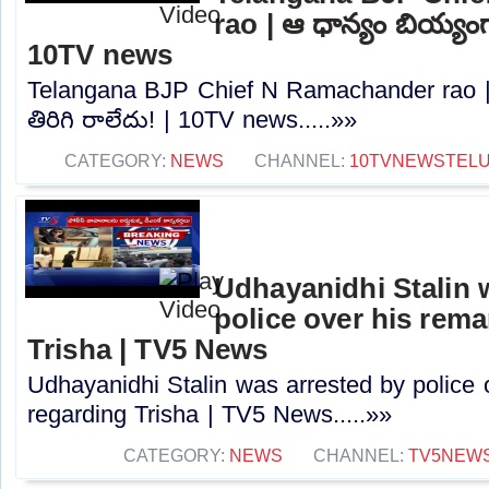
rao | ఆ ధాన్యం బియ్యంగా
10TV news
Telangana BJP Chief N Ramachander rao |
తిరిగి రాలేదు! | 10TV news.....»»
CATEGORY:
NEWS
CHANNEL:
10TVNEWSTEL
Udhayanidhi Stalin 
police over his rem
Trisha | TV5 News
Udhayanidhi Stalin was arrested by police 
regarding Trisha | TV5 News.....»»
CATEGORY:
NEWS
CHANNEL:
TV5NEW