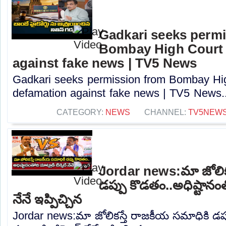
Gadkari seeks perm
Bombay High Court t
against fake news | TV5 News
Gadkari seeks permission from Bombay High
defamation against fake news | TV5 News..
CATEGORY:
NEWS
CHANNEL:
TV5NEW
Jordar news:మా జోలిక
డప్పు కొడతం..అధిష్టానంతో
నేనే ఇప్పిచ్చిన
Jordar news:మా జోలికస్తే రాజకీయ సమాధికి డప్