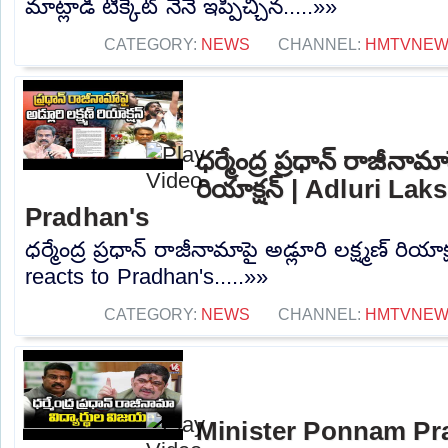
మాట్లాడి టిక్కెట్ నేనే ఇప్పిచ్చిన.....»»
CATEGORY:
NEWS
CHANNEL:
HMTVNE
ధర్మేంద్ర ప్రధాన్ రాజీనామాప
రియాక్షన్ | Adluri La
Pradhan's
ధర్మేంద్ర ప్రధాన్ రాజీనామాపై అడ్లూరి లక్ష్మణ్ రియ
reacts to Pradhan's.....»»
CATEGORY:
NEWS
CHANNEL:
HMTVNE
Minister Ponnam Pr