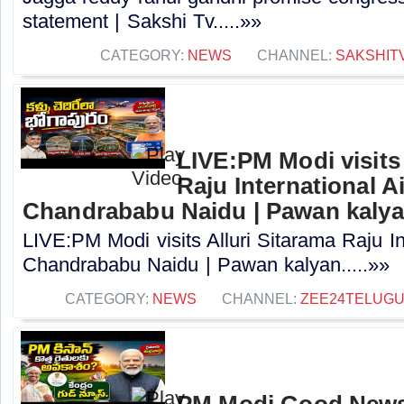
statement | Sakshi Tv.....»»
CATEGORY:
NEWS
CHANNEL:
SAKSHIT
LIVE:PM Modi visits 
Raju International A
Chandrababu Naidu | Pawan kaly
LIVE:PM Modi visits Alluri Sitarama Raju In
Chandrababu Naidu | Pawan kalyan.....»»
CATEGORY:
NEWS
CHANNEL:
ZEE24TELUG
PM Modi Good News