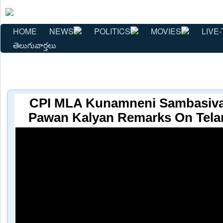
HOME
NEWS
POLITICS
MOVIES
LIVE-
తెలుగువార్తలు
CPI MLA Kunamneni Sambasiva
Pawan Kalyan Remarks On Tela