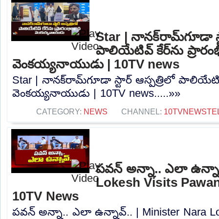
Star | నానక్‌రామ్‌గూడా స్
పాలియేటివ్ కేర్‌ను ప్రారం
వెంకయ్యనాయుడు | 10TV news
Star | నానక్‌రామ్‌గూడా స్టార్ ఆస్పత్రిలో పాలియేటివ
వెంకయ్యనాయుడు | 10TV news.....»»
CATEGORY:
NEWS
CHANNEL:
10TVNEWSTE
పవన్ అన్నా.. ఎలా ఉన్నా
Lokesh Visits Pawan
10TV News
పవన్ అన్నా.. ఎలా ఉన్నావ్.. | Minister Nara 