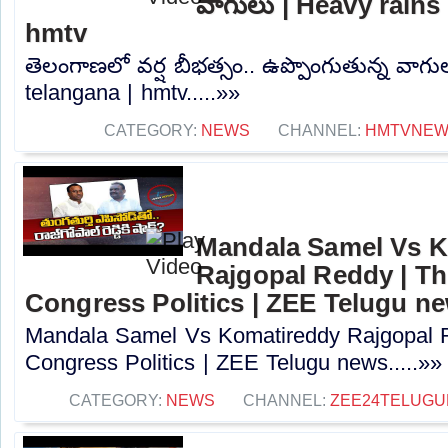
వాగులు | Heavy rains 
hmtv
తెలంగాణలో వర్ష బీభత్సం.. ఉప్పొంగుతున్న వాగు
telangana | hmtv.....»»
CATEGORY:
NEWS
CHANNEL:
HMTVNE
Mandala Samel Vs 
Rajgopal Reddy | Th
Congress Politics | ZEE Telugu n
Mandala Samel Vs Komatireddy Rajgopal R
Congress Politics | ZEE Telugu news.....»»
CATEGORY:
NEWS
CHANNEL:
ZEE24TELUG