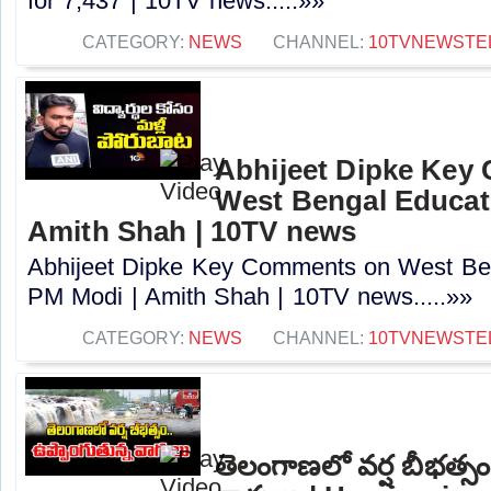
for 7,437 | 10TV news.....»»
CATEGORY:
NEWS
CHANNEL:
10TVNEWSTE
Abhijeet Dipke Key
West Bengal Educati
Amith Shah | 10TV news
Abhijeet Dipke Key Comments on West Beng
PM Modi | Amith Shah | 10TV news.....»»
CATEGORY:
NEWS
CHANNEL:
10TVNEWSTE
తెలంగాణలో వర్ష బీభత్సం