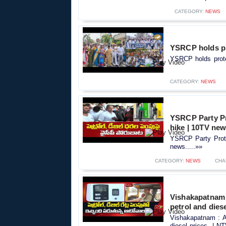
CATEGORY:
NEWS
YSRCP holds pro
YSRCP holds protes
CATEGORY:
NEWS
YSRCP Party Pro
hike | 10TV ne
YSRCP Party Protes
news.....»»
CATEGORY:
NEWS
CHA
Vishakapatnam :
petrol and diese
Vishakapatnam : Au
diesel prices. | NT