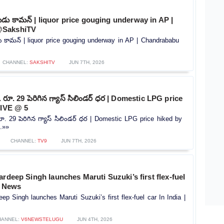
దుడు కామన్ | liquor price gouging underway in AP |
@SakshiTV
డు కామన్ | liquor price gouging underway in AP | Chandrababu
CHANNEL:
SAKSHITV
JUN 7TH, 2026
 రూ. 29 పెరిగిన గ్యాస్ సిలిండర్ ధర | Domestic LPG price
FIVE @ 5
ూ. 29 పెరిగిన గ్యాస్ సిలిండర్ ధర | Domestic LPG price hiked by
.»»
CHANNEL:
TV9
JUN 7TH, 2026
ardeep Singh launches Maruti Suzuki’s first flex-fuel
V6 News
ep Singh launches Maruti Suzuki’s first flex-fuel car In India |
HANNEL:
V6NEWSTELUGU
JUN 4TH, 2026