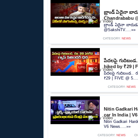
బ్రాండ్ ఏదైనా బా
Chandrababu 
బ్రాండ్ ఏదైనా బాదు
@SakshiTV.....»»
CATEGORY:
NEWS
పేదలపై గుదిబండ..
hiked by ₹29 | 
పేదలపై గుదిబండ.. ర
₹29 | FIVE @ 5....
CATEGORY:
NEWS
Nitin Gadkari H
car In India | 
Nitin Gadkari Harde
V6 News.....»»
CATEGORY:
NEWS
C