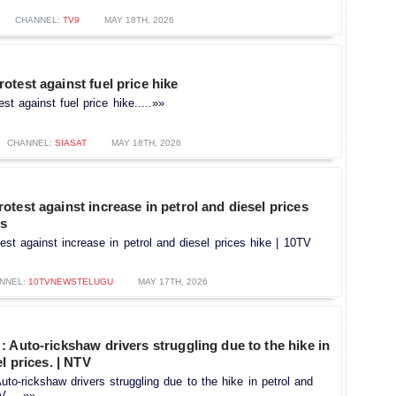
CHANNEL:
TV9
MAY 18TH, 2026
test against fuel price hike
t against fuel price hike.....»»
CHANNEL:
SIASAT
MAY 18TH, 2026
test against increase in petrol and diesel prices
ws
t against increase in petrol and diesel prices hike | 10TV
NNEL:
10TVNEWSTELUGU
MAY 17TH, 2026
 Auto-rickshaw drivers struggling due to the hike in
l prices. | NTV
to-rickshaw drivers struggling due to the hike in petrol and
V.....»»