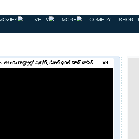
MOVIES
LIVE-TV
MORE
COMEDY
SHORT-
గు రాష్ట్రాల్లో పెట్రోల్, డీజిల్ ధరలే హాట్ టాపిక్..! -TV9