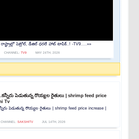
్రాల్లో పెట్రోల్, డీజిల్ ధరలే హాట్ టాపిక్..! -TV9.....»»
CHANNEL:
TV9
MAY 24TH, 2026
..కన్నీరు పెడుతున్న రొయ్యల రైతులు | shrimp feed price
hi Tv
కన్నీరు పెడుతున్న రొయ్యల రైతులు | shrimp feed price increase |
CHANNEL:
SAKSHITV
JUL 14TH, 2026