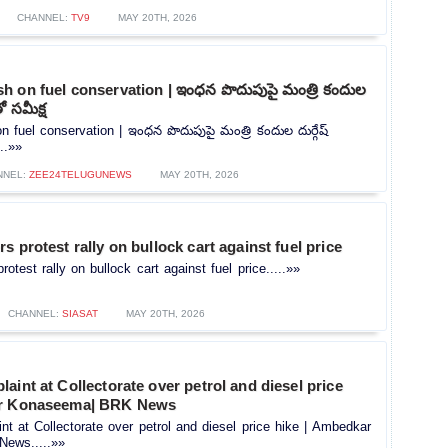
CHANNEL:
TV9
MAY 20TH, 2026
 on fuel conservation | ఇంధన పొదుపుపై మంత్రి కందుల
ో సమీక్ష
 fuel conservation | ఇంధన పొదుపుపై మంత్రి కందుల దుర్గేష్
...»»
NNEL:
ZEE24TELUGUNEWS
MAY 20TH, 2026
s protest rally on bullock cart against fuel price
otest rally on bullock cart against fuel price.....»»
CHANNEL:
SIASAT
MAY 20TH, 2026
aint at Collectorate over petrol and diesel price
ar Konaseema| BRK News
t at Collectorate over petrol and diesel price hike | Ambedkar
ews.....»»