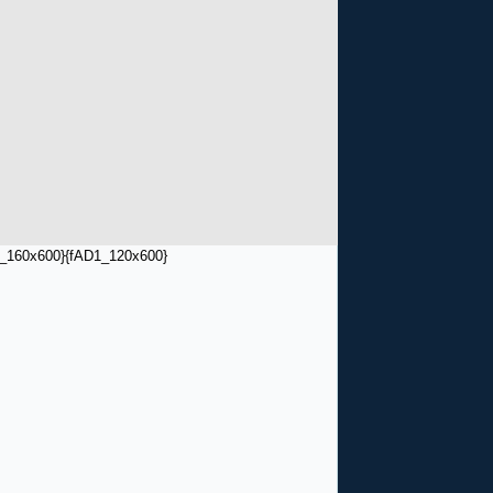
_160x600}
{fAD1_120x600}