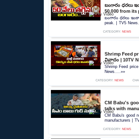
బంగారం ధరలు ఇం
50,000 from its
బంగారం ధరలు ఇంకా 
peak. | TV5 News..
CATEGORY:
NEWS
Shrimp Feed pri
వివాదం | 10TV 
Shrimp Feed price
News.....»»
CATEGORY:
NEWS
CHA
CM Babu's good 
talks with man
CM Babu's good new
manufacturers | T
CATEGORY:
NEWS