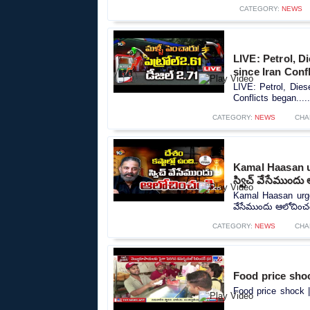
CATEGORY:
NEWS
LIVE: Petrol, Di
since Iran Conf
LIVE: Petrol, Diese
Conflicts began....
CATEGORY:
NEWS
CHA
Kamal Haasan urg
స్విచ్ వేసేముందు
Kamal Haasan urges 
వేసేముందు ఆలోచించండ
CATEGORY:
NEWS
CHA
Food price shoc
Food price shock |