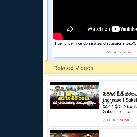
Fuel price hike dominates discussions:తెలుగు రాష్ట
CATEGORY:
NEWS
Related Videos
పెరిగిన ఫీడ్ ధరలు
increase | Saks
పెరిగిన ఫీడ్ ధరలు..
Sakshi Tv.....»»
CATEGORY:
NEWS