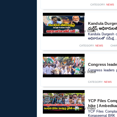
CATEGORY:
NEWS
Kandula Durgesh
దుర్గేష్ అధికారులత
Kandula Durgesh on
అధికారులతో సమీక్ష..
CATEGORY:
NEWS
CHA
Congress leader
Congress leaders pr
CATEGORY:
NEWS
YCP Files Compl
hike | Ambedk
YCP Files Complain
Konaseema| BRK N