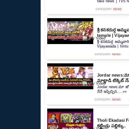
fake news | TV5 N
CATEGORY:
NEWS
శ్రీ కనకదుర్గ అమ్
temple | Vijaya
శ్రీ కనకదుర్గ అమ్మవ
Vijayawada | hmtv.
CATEGORY:
NEWS
Jordar news:మా జ
మాట్లాడి టిక్కెట్ నే
Jordar news:మా జోలి
నేనే ఇప్పిచ్చిన.....»»
CATEGORY:
NEWS
Tholi Ekadasi Fe
కట్టిండ్రు పబ్లిక్కు..