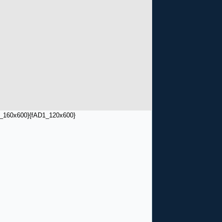
_160x600}
{fAD1_120x600}