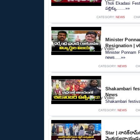
Tholi Ekadasi Festiv
పబ్లిక్కు.......»»
CATEGORY:
NEWS
CHA
Minister Ponna
Resignation | 
Minister Ponnam P
news.....»»
CATEGORY:
NEWS
CH
Shakambari fest
News
Shakambari festiva
CATEGORY:
NEWS
CH
Star | నానక్‌రామ్‌
వెంకయ్యనాయుడు