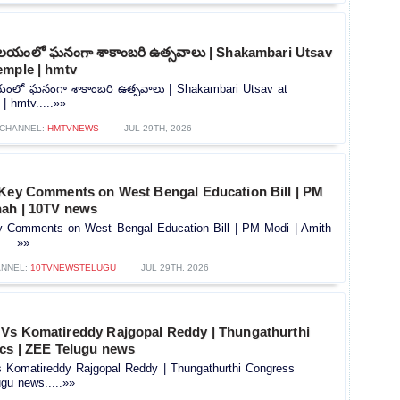
ాలయంలో ఘనంగా శాకాంబరి ఉత్సవాలు | Shakambari Utsav
emple | hmtv
యంలో ఘనంగా శాకాంబరి ఉత్సవాలు | Shakambari Utsav at
 hmtv.....»»
CHANNEL:
HMTVNEWS
JUL 29TH, 2026
 Key Comments on West Bengal Education Bill | PM
hah | 10TV news
y Comments on West Bengal Education Bill | PM Modi | Amith
....»»
NNEL:
10TVNEWSTELUGU
JUL 29TH, 2026
Vs Komatireddy Rajgopal Reddy | Thungathurthi
ics | ZEE Telugu news
Komatireddy Rajgopal Reddy | Thungathurthi Congress
ugu news.....»»