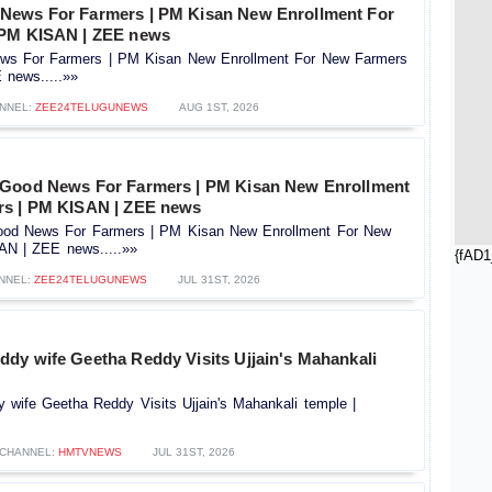
News For Farmers | PM Kisan New Enrollment For
 PM KISAN | ZEE news
s For Farmers | PM Kisan New Enrollment For New Farmers
news.....»»
NNEL:
ZEE24TELUGUNEWS
AUG 1ST, 2026
 Good News For Farmers | PM Kisan New Enrollment
rs | PM KISAN | ZEE news
od News For Farmers | PM Kisan New Enrollment For New
AN | ZEE news.....»»
{fAD1
NNEL:
ZEE24TELUGUNEWS
JUL 31ST, 2026
dy wife Geetha Reddy Visits Ujjain's Mahankali
wife Geetha Reddy Visits Ujjain's Mahankali temple |
CHANNEL:
HMTVNEWS
JUL 31ST, 2026