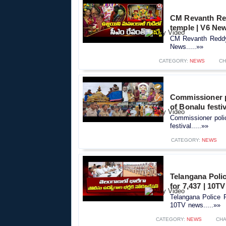
CM Revanth Red
temple | V6 Ne
CM Revanth Reddy 
News.....»»
CATEGORY:
NEWS
CH
Commissioner p
of Bonalu festiv
Commissioner poli
festival.....»»
CATEGORY:
NEWS
Telangana Polic
for 7,437 | 10T
Telangana Police R
10TV news.....»»
CATEGORY:
NEWS
CHA