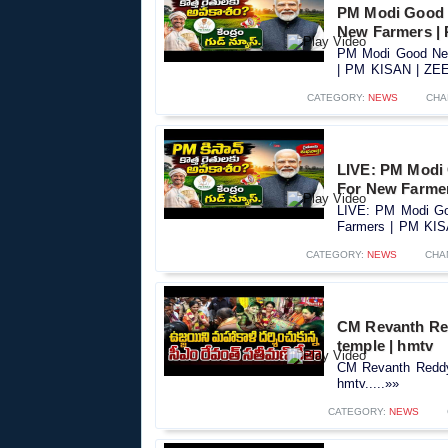
PM Modi Good 
New Farmers |
PM Modi Good New
| PM KISAN | ZEE 
CATEGORY:
NEWS
CHA
LIVE: PM Modi
For New Farme
LIVE: PM Modi Go
Farmers | PM KIS
CATEGORY:
NEWS
CHA
CM Revanth Red
temple | hmtv
CM Revanth Reddy 
hmtv.....»»
CATEGORY:
NEWS