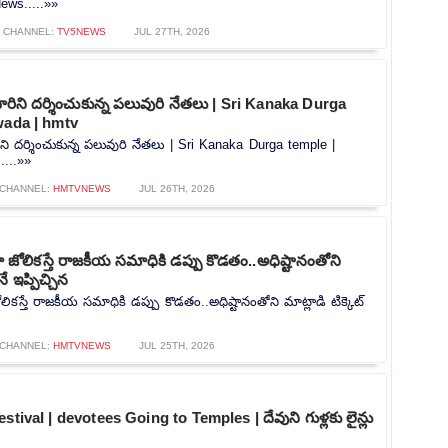
ews.....»»
CHANNEL:
TV5NEWS
JUL 27TH, 2026
మవారిని దర్శించుకున్న పలువురి నేతలు | Sri Kanaka Durga
wada | hmtv
ారిని దర్శించుకున్న పలువురి నేతలు | Sri Kanaka Durga temple |
....»»
CHANNEL:
HMTVNEWS
JUL 26TH, 2026
ోలికస్తే రాజకీయ సమాధికి డప్పు కొడతం..అధిష్టానంతోని
నే ఇప్పిచ్చిన
కస్తే రాజకీయ సమాధికి డప్పు కొడతం..అధిష్టానంతోని మాట్లాడి టిక్కెట్
CHANNEL:
HMTVNEWS
JUL 25TH, 2026
stival | devotees Going to Temples | దేవుని గుళ్లకు లైన్లు