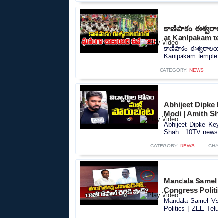
కాణిపాకం ఈశ్వర
at Kanipakam t
కాణిపాకం ఈశ్వరాల
Kanipakam temple |
CATEGORY:
NEWS
Abhijeet Dipke
Modi | Amith S
Abhijeet Dipke Ke
Shah | 10TV news.
CATEGORY:
NEWS
CHA
Mandala Samel 
Congress Polit
Mandala Samel Vs 
Politics | ZEE Tel