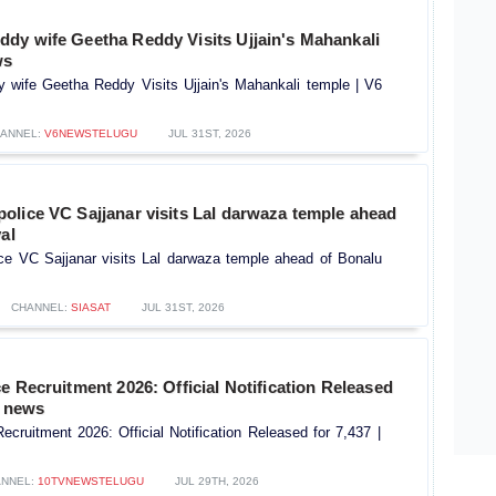
dy wife Geetha Reddy Visits Ujjain's Mahankali
ws
wife Geetha Reddy Visits Ujjain's Mahankali temple | V6
ANNEL:
V6NEWSTELUGU
JUL 31ST, 2026
olice VC Sajjanar visits Lal darwaza temple ahead
al
ce VC Sajjanar visits Lal darwaza temple ahead of Bonalu
CHANNEL:
SIASAT
JUL 31ST, 2026
e Recruitment 2026: Official Notification Released
V news
ecruitment 2026: Official Notification Released for 7,437 |
NNEL:
10TVNEWSTELUGU
JUL 29TH, 2026