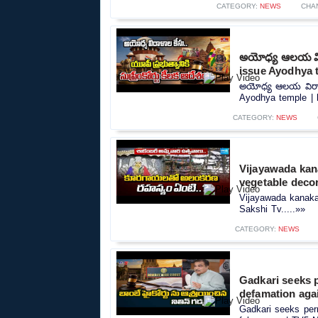
CATEGORY:
NEWS
CHA
అయోధ్య ఆలయ విరా
issue Ayodhya 
అయోధ్య ఆలయ విరాళాల
Ayodhya temple | h
CATEGORY:
NEWS
Vijayawada kan
vegetable decor
Vijayawada kanaka
Sakshi Tv.....»»
CATEGORY:
NEWS
Gadkari seeks 
defamation aga
Gadkari seeks per