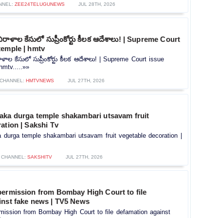
NNEL:
ZEE24TELUGUNEWS
JUL 28TH, 2026
ళాల కేసులో సుప్రీంకోర్టు కీలక ఆదేశాలు! | Supreme Court
temple | hmtv
 కేసులో సుప్రీంకోర్టు కీలక ఆదేశాలు! | Supreme Court issue
mtv.....»»
CHANNEL:
HMTVNEWS
JUL 27TH, 2026
aka durga temple shakambari utsavam fruit
ation | Sakshi Tv
 durga temple shakambari utsavam fruit vegetable decoration |
CHANNEL:
SAKSHITV
JUL 27TH, 2026
permission from Bombay High Court to file
inst fake news | TV5 News
mission from Bombay High Court to file defamation against