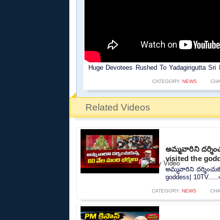
Huge Devotees Rushed To Yadagirigutta Sri
CATEGORY:
NEWS
CH
Related Videos
అమ్మవారిని దర్శి
visited the god
అమ్మవారిని దర్శించు
goddess| 10TV.....
CATEGORY:
NEWS
CH