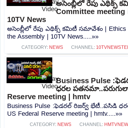
అసెంబ్లీలో రేపు ఎథిక్స్
Committee meeting i
10TV News
అసెంబ్లీలో రేపు ఎథిక్స్ కమిటీ సమావేశం | Ethi
the Assembly | 10TV News.....»»
CATEGORY:
NEWS
CHANNEL:
10TVNEWSTE
Business Pulse :ఫెడరల్
ధరల పతనమా..పరుగులా.
Reserve meeting | hmtv
Business Pulse :ఫెడరల్ రిజర్వ్ భేటీ..పసిడి
US Federal Reserve meeting | hmtv.....»»
CATEGORY:
NEWS
CHANNEL:
HMTVNE