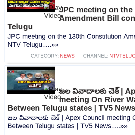
JPC meeting on the 
Amendment Bill con
Telugu
JPC meeting on the 130th Constitution Ame
NTV Telugu.....»»
CATEGORY:
NEWS
CHANNEL:
NTVTELU
జల వివాదాలకు చెక్ | 
meeting On River Wa
Between Telugu states | TV5 New
జల వివాదాలకు చెక్ | Apex Council meeting 
Between Telugu states | TV5 News.....»»