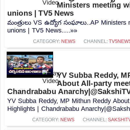
Ministers meeting w
unions | TV5 News
మంత్రులు VS ఉద్యోగ సంఘాలు..AP Ministers 
unions | TV5 News.....»»
CATEGORY:
NEWS
CHANNEL:
TV5NEW
YV Subba Reddy, M
About All-party meet
Chandrababu Anarchy|@SakshiT
YV Subba Reddy, MP Mithun Reddy About A
Highlights | Chandrababu Anarchy|@Sakshi
CATEGORY:
NEWS
CHANNEL:
SAKSHIT