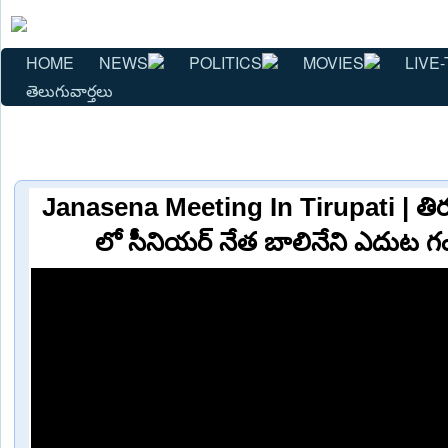
HOME
NEWS
POLITICS
MOVIES
LIVE-
తెలుగువార్తలు
Janasena Meeting In Tirupati | తిర
లో సీనియర్ నేత బాలినేని ఎదుట 