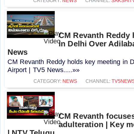
CATEGORY:
NEWS
CHANNEL:
SAKSHIT
CM Revanth Reddy h
in Delhi Over Adilab
News
CM Revanth Reddy holds key meeting in D
Airport | TV5 News.....»»
CATEGORY:
NEWS
CHANNEL:
TV5NEW
CM Revanth focuses
adulteration | Key
| NTV Telugu