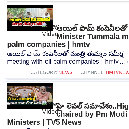
ఆయిల్ పామ్ కంపెనీలతో మ
Minister Tummala me
palm companies | hmtv
ఆయిల్ పామ్ కంపెనీలతో మంత్రి తుమ్మల సమీక్ష 
meeting with oil palm companies | hmtv.....
CATEGORY:
NEWS
CHANNEL:
HMTVNE
హై లెవల్ సమావేశం..Hi
chaired by Pm Modi 
Ministers | TV5 News