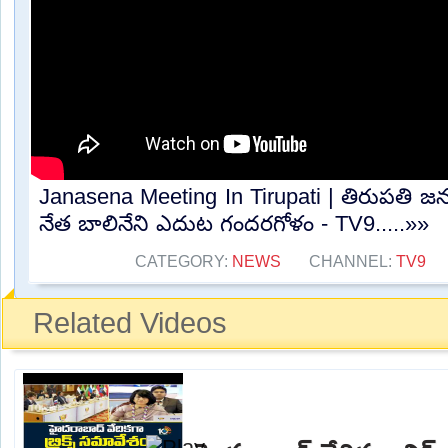
Janasena Meeting In Tirupati | తిరుపతి జన
నేత బాలినేని ఎదుట గందరగోళం - TV9.....»»
CATEGORY:
NEWS
CHANNEL:
TV9
Related Videos