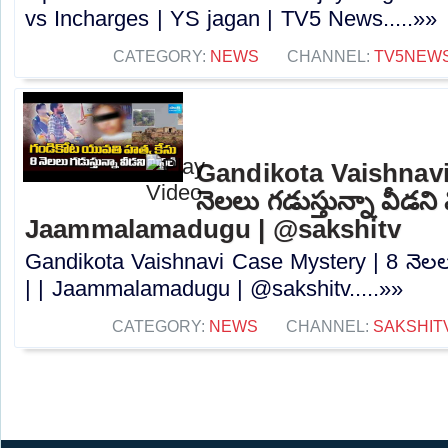
vs Incharges | YS jagan | TV5 News.....»»
CATEGORY:
NEWS
CHANNEL:
TV5NEW
Gandikota Vaishnavi
నెలలు గడుస్తున్నా వీడని మి
Jaammalamadugu | @sakshitv
Gandikota Vaishnavi Case Mystery | 8 నెలలు గ
| | Jaammalamadugu | @sakshitv.....»»
CATEGORY:
NEWS
CHANNEL:
SAKSHIT