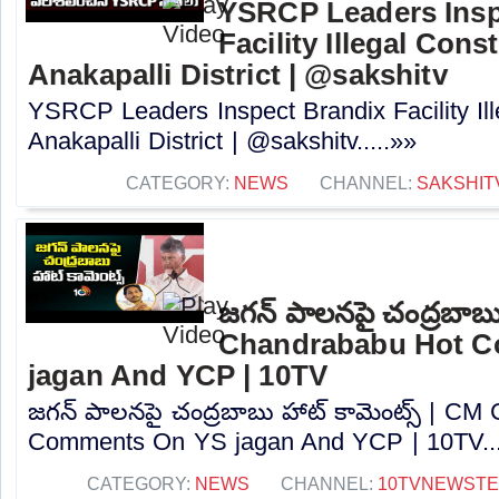
YSRCP Leaders Insp
Facility Illegal Cons
Anakapalli District | @sakshitv
YSRCP Leaders Inspect Brandix Facility Ill
Anakapalli District | @sakshitv.....»»
CATEGORY:
NEWS
CHANNEL:
SAKSHIT
జగన్ పాలనపై చంద్రబాబు
Chandrababu Hot 
jagan And YCP | 10TV
జగన్ పాలనపై చంద్రబాబు హాట్ కామెంట్స్ | CM
Comments On YS jagan And YCP | 10TV...
CATEGORY:
NEWS
CHANNEL:
10TVNEWST