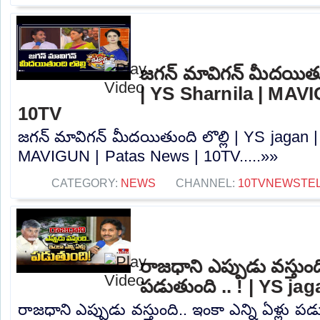
జగన్ మావిగన్ మీదయితుం
| YS Sharnila | MAV
10TV
జగన్ మావిగన్ మీదయితుంది లొల్లి | YS jagan |
MAVIGUN | Patas News | 10TV.....»»
CATEGORY:
NEWS
CHANNEL:
10TVNEWSTE
రాజధాని ఎప్పుడు వస్తుంది
పడుతుంది .. ! | YS ja
రాజధాని ఎప్పుడు వస్తుంది.. ఇంకా ఎన్ని ఏళ్లు పడ