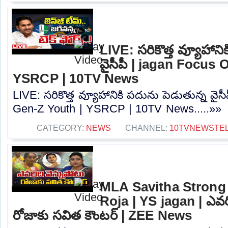
LIVE: సరికొత్త వ్యూహాని
వైసీపీ | jagan Focus
YSRCP | 10TV News
LIVE: సరికొత్త వ్యూహానికి పదును పెడుతున్న వై
Gen-Z Youth | YSRCP | 10TV News.....»»
CATEGORY:
NEWS
CHANNEL:
10TVNEWSTE
MLA Savitha Strong
Roja | YS jagan | ఎవరి
రోజాకు సవిత కౌంటర్‌ | ZEE News