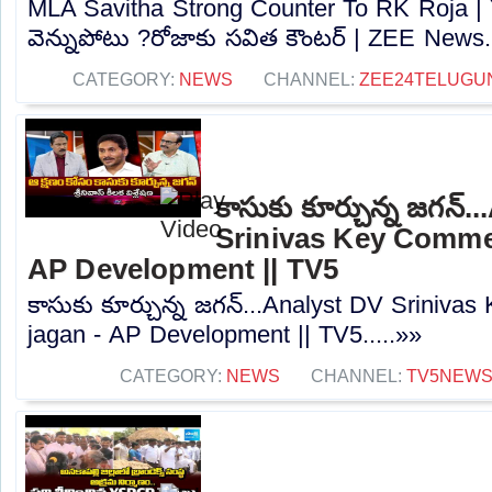
MLA Savitha Strong Counter To RK Roja | 
వెన్నుపోటు ?రోజాకు సవిత కౌంటర్‌ | ZEE News..
CATEGORY:
NEWS
CHANNEL:
ZEE24TELUGU
కాసుకు కూర్చున్న జగన్.
Srinivas Key Comme
AP Development || TV5
కాసుకు కూర్చున్న జగన్...Analyst DV Srini
jagan - AP Development || TV5.....»»
CATEGORY:
NEWS
CHANNEL:
TV5NEW