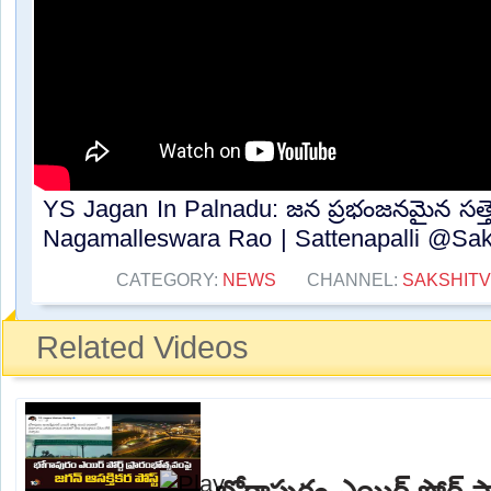
YS Jagan In Palnadu: జన ప్రభంజనమైన సత్తెన
Nagamalleswara Rao | Sattenapalli @Saks
CATEGORY:
NEWS
CHANNEL:
SAKSHITV
Related Videos
భోగాపురం ఎయిర్ పోర్ట్ ప