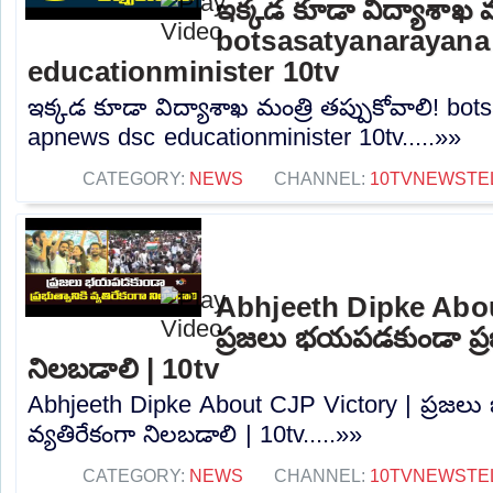
ఇక్కడ కూడా విద్యాశాఖ మం
botsasatyanarayana
educationminister 10tv
ఇక్కడ కూడా విద్యాశాఖ మంత్రి తప్పుకోవాలి! bo
apnews dsc educationminister 10tv.....»»
CATEGORY:
NEWS
CHANNEL:
10TVNEWSTE
Abhjeeth Dipke Abou
ప్రజలు భయపడకుండా ప్రభు
నిలబడాలి | 10tv
Abhjeeth Dipke About CJP Victory | ప్రజలు
వ్యతిరేకంగా నిలబడాలి | 10tv.....»»
CATEGORY:
NEWS
CHANNEL:
10TVNEWSTE