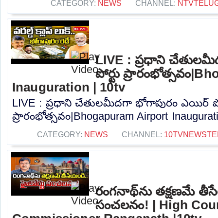
CATEGORY:
NEWS
CHANNEL:
NTVTELU
LIVE : ప్రధాని చేతులమ
పోర్టు ప్రారంభోత్సవం|
Inauguration | 10tv
LIVE : ప్రధాని చేతులమీదగా భోగాపురం ఎయిర్ పో
ప్రారంభోత్సవం|Bhogapuram Airport Inauguratio
CATEGORY:
NEWS
CHANNEL:
10TVNEWSTE
రంగనాథ్‎ను తక్షణమే తీసేయ
సంచలనం! | High Co