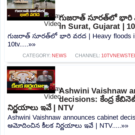
గుజరాత్‌ సూరత్‌లో భార
in Surat, Gujarat | 1
గుజరాత్‌ సూరత్‌లో భారి వరద | Heavy floods i
10tv.....»»
CATEGORY:
NEWS
CHANNEL:
10TVNEWSTE
Ashwini Vaishnaw a
decisions: కేంద్ర కేబిన
నిర్ణయాలు ఇవే | NTV
Ashwini Vaishnaw announces cabinet decisions
ఆమోదించిన కీలక నిర్ణయాలు ఇవే | NTV.....»»