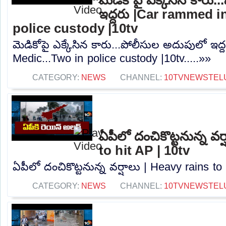
ఇద్దరు |Car rammed i
police custody |10tv
మెడికోపై ఎక్కేసిన కారు...పోలీసుల అదుపులో ఇద
Medic...Two in police custody |10tv.....»»
CATEGORY:
NEWS
CHANNEL:
10TVNEWSTEL
ఏపీలో దంచికొట్టనున్న వర
to hit AP | 10tv
ఏపీలో దంచికొట్టనున్న వర్షాలు | Heavy rains to 
CATEGORY:
NEWS
CHANNEL:
10TVNEWSTEL