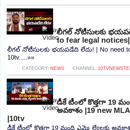
లీగల్ నోటీసులకు భయపడ
to fear legal notices
లీగల్ నోటీసులకు భయపడేది లేదు! | No need to 
10tv.....»»
CATEGORY:
NEWS
CHANNEL:
10TVNEWSTE
డీకే టీంలో కొత్తగా 19 మం
అవకాశం |19 new MLA
|10tv
డీకే టీంలో కొత్తగా 19 మంది ఎమ్మె ల్యేలకు అవక