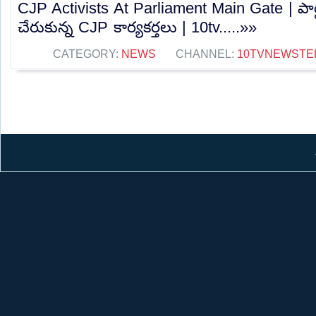
CJP Activists At Parliament Main Gate | పార్ల
చేరుకున్న CJP కార్యకర్తలు | 10tv.....»»
CATEGORY:
NEWS
CHANNEL:
10TVNEWSTE