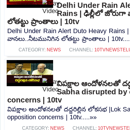
Delhi Under Rain Al
Rains | ఢిల్లీలో జోరుగ
లోతట్టు ప్రాంతాలు | 10tv
Delhi Under Rain Alert Duto Heavy Rains | ఢ
వానలు..నీటమునిగిన లోతట్టు ప్రాంతాలు | 10tv...
CATEGORY:
NEWS
CHANNEL:
10TVNEWSTEL
విపక్షాల ఆందోళనలతో దద్
Sabha disrupted by 
concerns | 10tv
విపక్షాల ఆందోళనలతో దద్దరిల్లిన లోకసభ |Lok S
opposition concerns | 10tv.....»»
CATEGORY:
NEWS
CHANNEL:
10TVNEWSTE